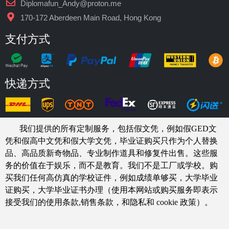
Diplomafun_Andy@proton.me
170-172 Aberdeen Main Road, Hong Kong
支付方式
快递方式
我们提供的所有定制服务，包括假文凭，例如假GED文
凭和假高中文凭和假大学文凭，
毕业证购买
只作为个人替换
品、高品质新奇物品、专业制作道具和修复件出售。这些服
务的价值在于娱乐，而不是教育。我们不是工厂或学校。购
买我们任何高仿真的
学校
证件，例如
成绩单够买
，大学毕业
证购买，大学毕业证书办理（使用本网站或购买服务即表示
接受我们的使用条款,销售条款，和隐私和 cookie 政策）。