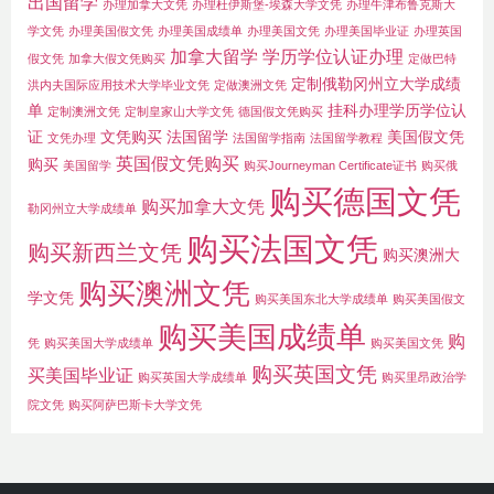
出国留学
办理加拿大文凭
办理杜伊斯堡-埃森大学文凭
办理牛津布鲁克斯大
学文凭
办理美国假文凭
办理美国成绩单
办理美国文凭
办理美国毕业证
办理英国
加拿大留学
学历学位认证办理
假文凭
加拿大假文凭购买
定做巴特
定制俄勒冈州立大学成绩
洪内夫国际应用技术大学毕业文凭
定做澳洲文凭
单
挂科办理学历学位认
定制澳洲文凭
定制皇家山大学文凭
德国假文凭购买
证
文凭购买
法国留学
美国假文凭
文凭办理
法国留学指南
法国留学教程
英国假文凭购买
购买
美国留学
购买Journeyman Certificate证书
购买俄
购买德国文凭
购买加拿大文凭
勒冈州立大学成绩单
购买法国文凭
购买新西兰文凭
购买澳洲大
购买澳洲文凭
学文凭
购买美国东北大学成绩单
购买美国假文
购买美国成绩单
购
凭
购买美国大学成绩单
购买美国文凭
购买英国文凭
买美国毕业证
购买英国大学成绩单
购买里昂政治学
院文凭
购买阿萨巴斯卡大学文凭