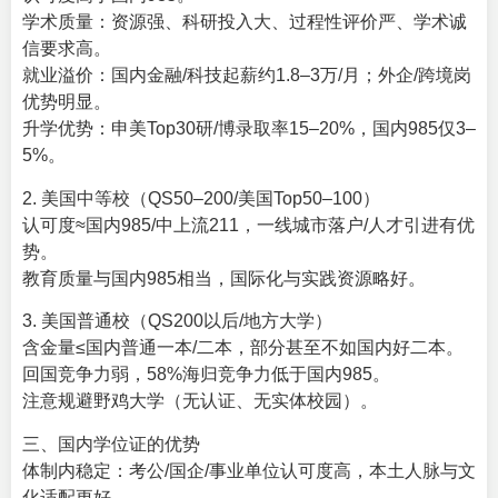
学术质量：资源强、科研投入大、过程性评价严、学术诚
信要求高。
就业溢价：国内金融/科技起薪约1.8–3万/月；外企/跨境岗
优势明显。
升学优势：申美Top30研/博录取率15–20%，国内985仅3–
5%。
2. 美国中等校（QS50–200/美国Top50–100）
认可度≈国内985/中上流211，一线城市落户/人才引进有优
势。
教育质量与国内985相当，国际化与实践资源略好。
3. 美国普通校（QS200以后/地方大学）
含金量≤国内普通一本/二本，部分甚至不如国内好二本。
回国竞争力弱，58%海归竞争力低于国内985。
注意规避野鸡大学（无认证、无实体校园）。
三、国内学位证的优势
体制内稳定：考公/国企/事业单位认可度高，本土人脉与文
化适配更好。