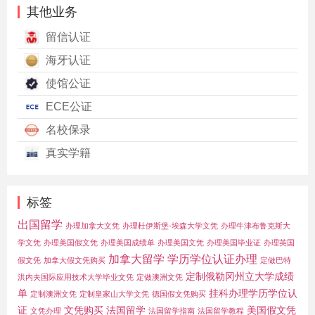
其他业务
留信认证
海牙认证
使馆公证
ECE公证
名校保录
真实学籍
标签
出国留学
办理加拿大文凭
办理杜伊斯堡-埃森大学文凭
办理牛津布鲁克斯大
学文凭
办理美国假文凭
办理美国成绩单
办理美国文凭
办理美国毕业证
办理英国
加拿大留学
学历学位认证办理
假文凭
加拿大假文凭购买
定做巴特
定制俄勒冈州立大学成绩
洪内夫国际应用技术大学毕业文凭
定做澳洲文凭
单
挂科办理学历学位认
定制澳洲文凭
定制皇家山大学文凭
德国假文凭购买
证
文凭购买
法国留学
美国假文凭
文凭办理
法国留学指南
法国留学教程