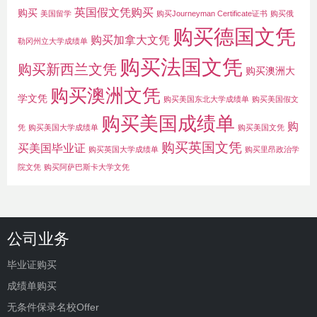
英国假文凭购买
购买
美国留学
购买Journeyman Certificate证书
购买俄
购买德国文凭
购买加拿大文凭
勒冈州立大学成绩单
购买法国文凭
购买新西兰文凭
购买澳洲大
购买澳洲文凭
学文凭
购买美国东北大学成绩单
购买美国假文
购买美国成绩单
购
凭
购买美国大学成绩单
购买美国文凭
购买英国文凭
买美国毕业证
购买英国大学成绩单
购买里昂政治学
院文凭
购买阿萨巴斯卡大学文凭
公司业务
毕业证购买
成绩单购买
无条件保录名校Offer