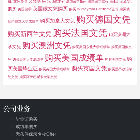
证
文凭购买
法国留学
美国假文凭
文凭办理
法国留学指南
法国留学教程
英国假文凭购买
购买
美国留学
购买Journeyman Certificate证书
购买俄
购买德国文凭
购买加拿大文凭
勒冈州立大学成绩单
购买法国文凭
购买新西兰文凭
购买澳洲大
购买澳洲文凭
学文凭
购买美国东北大学成绩单
购买美国假文
购买美国成绩单
购
凭
购买美国大学成绩单
购买美国文凭
购买英国文凭
买美国毕业证
购买英国大学成绩单
购买里昂政治学
院文凭
购买阿萨巴斯卡大学文凭
公司业务
毕业证购买
成绩单购买
无条件保录名校Offer