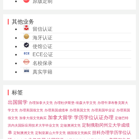
原版定制
其他业务
留信认证
海牙认证
使馆公证
ECE公证
名校保录
真实学籍
标签
出国留学
办理加拿大文凭
办理杜伊斯堡-埃森大学文凭
办理牛津布鲁克斯大
学文凭
办理美国假文凭
办理美国成绩单
办理美国文凭
办理美国毕业证
办理英国
加拿大留学
学历学位认证办理
假文凭
加拿大假文凭购买
定做巴特
定制俄勒冈州立大学成绩
洪内夫国际应用技术大学毕业文凭
定做澳洲文凭
单
挂科办理学历学位认
定制澳洲文凭
定制皇家山大学文凭
德国假文凭购买