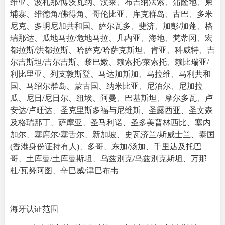
维亚、波札那/博茨瓦纳、汶莱、布吉纳法索、蒲隆地、柬
埔寨、维德角/佛得角、哥伦比亚、库克群岛、古巴、多米
尼克、多明尼加共和国、萨尔瓦多、斐济、加彭/加蓬、格
瑞那达、瓜地马拉/危地马拉、几内亚、海地、梵蒂冈、宏
都拉斯/洪都拉斯、哈萨克/哈萨克斯坦、肯亚、科威特、吉
尔吉斯坦/吉尔吉斯、黎巴嫩、赖索托/莱索托、赖比瑞亚/
利比里亚、列支敦斯登、马达加斯加、马拉维、马利共和
国、马绍尔群岛、蒙古国、纳米比亚、尼泊尔、尼加拉
瓜、尼日/尼日尔、纽埃、阿曼、巴基斯坦、摩尔多瓦、卢
安达/卢旺达、圣克里斯多福与尼维斯、圣露西亚、圣文森
及格瑞那丁、萨摩亚、圣马利诺、圣多美普林西比、塞内
加尔、塞席尔/塞舌尔、新加坡、史瓦济兰/斯威士兰、泰国
(香港身份证持有人)、多哥、东加/汤加、千里达及托巴
哥、土库曼/土库曼斯坦、乌兹別克/乌兹別克斯坦、万那
杜/瓦努阿图、辛巴威/津巴布韦
海牙认证范围