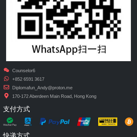
Counselor6
+852 6591 3617
Diplomafun_Andy@proton.me
170-172 Aberdeen Main Road, Hong Kong
支付方式
快递方式