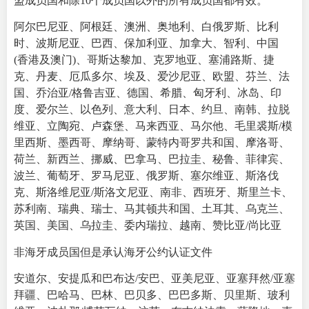
盟成员国和除10个成员国以外的所有成员国都有效。
阿尔巴尼亚、阿根廷、澳洲、奥地利、白俄罗斯、比利
时、波斯尼亚、巴西、保加利亚、加拿大、智利、中国
(香港及澳门)、哥斯达黎加、克罗地亚、塞浦路斯、捷
克、丹麦、厄瓜多尔、埃及、爱沙尼亚、欧盟、芬兰、法
国、乔治亚/格鲁吉亚、德国、希腊、匈牙利、冰岛、印
度、爱尔兰、以色列、意大利、日本、约旦、南韩、拉脱
维亚、立陶宛、卢森堡、马来西亚、马尔他、毛里裘斯/模
里西斯、墨西哥、摩纳哥、蒙特内哥罗共和国、摩洛哥、
荷兰、新西兰、挪威、巴拿马、巴拉圭、秘鲁、菲律宾、
波兰、葡萄牙、罗马尼亚、俄罗斯、塞尔维亚、斯洛伐
克、斯洛维尼亚/斯洛文尼亚、南非、西班牙、斯里兰卡、
苏利南、瑞典、瑞士、马其顿共和国、土耳其、乌克兰、
英国、美国、乌拉圭、委内瑞拉、越南、赞比亚/尚比亚
非海牙成员国但是承认海牙公约认证文件
安道尔、安提瓜和巴布达/安巴、亚美尼亚、亚塞拜然/亚塞
拜疆、巴哈马、巴林、巴贝多、巴巴多斯、贝里斯、玻利