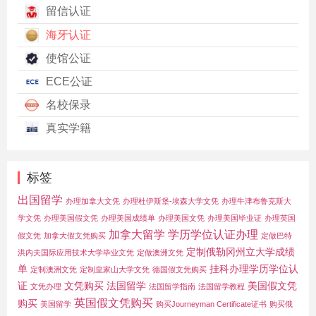
留信认证
海牙认证
使馆公证
ECE公证
名校保录
真实学籍
标签
出国留学
办理加拿大文凭
办理杜伊斯堡-埃森大学文凭
办理牛津布鲁克斯大
学文凭
办理美国假文凭
办理美国成绩单
办理美国文凭
办理美国毕业证
办理英国
加拿大留学
学历学位认证办理
假文凭
加拿大假文凭购买
定做巴特
定制俄勒冈州立大学成绩
洪内夫国际应用技术大学毕业文凭
定做澳洲文凭
单
挂科办理学历学位认
定制澳洲文凭
定制皇家山大学文凭
德国假文凭购买
证
文凭购买
法国留学
美国假文凭
文凭办理
法国留学指南
法国留学教程
英国假文凭购买
购买
美国留学
购买Journeyman Certificate证书
购买俄