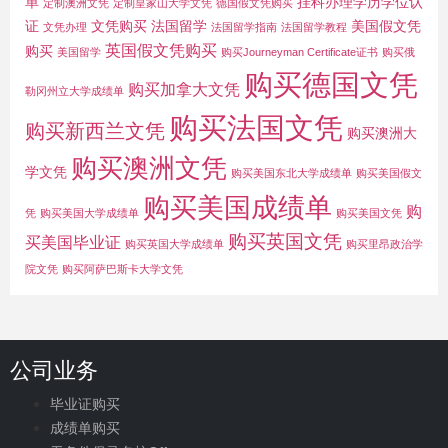
单
挂科办理学历学位认
定制澳洲文凭
定制皇家山大学文凭
德国假文凭购买
证
文凭购买
法国留学
美国假文凭
文凭办理
法国留学指南
法国留学教程
英国假文凭购买
购买
美国留学
购买Journeyman Certificate证书
购买俄
购买德国文凭
购买加拿大文凭
勒冈州立大学成绩单
购买法国文凭
购买新西兰文凭
购买澳洲大
购买澳洲文凭
学文凭
购买美国东北大学成绩单
购买美国假文
购买美国成绩单
购
凭
购买美国大学成绩单
购买美国文凭
购买英国文凭
买美国毕业证
购买英国大学成绩单
购买里昂政治学
院文凭
购买阿萨巴斯卡大学文凭
公司业务
毕业证购买
成绩单购买