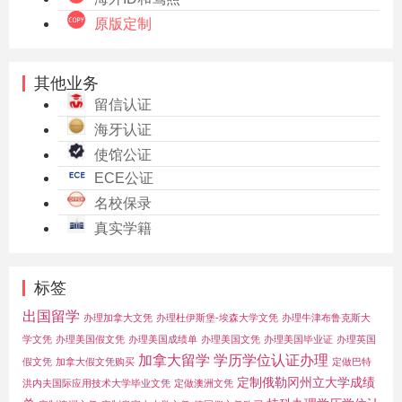
原版定制
其他业务
留信认证
海牙认证
使馆公证
ECE公证
名校保录
真实学籍
标签
出国留学
办理加拿大文凭
办理杜伊斯堡-埃森大学文凭
办理牛津布鲁克斯大
学文凭
办理美国假文凭
办理美国成绩单
办理美国文凭
办理美国毕业证
办理英国
加拿大留学
学历学位认证办理
假文凭
加拿大假文凭购买
定做巴特
定制俄勒冈州立大学成绩
洪内夫国际应用技术大学毕业文凭
定做澳洲文凭