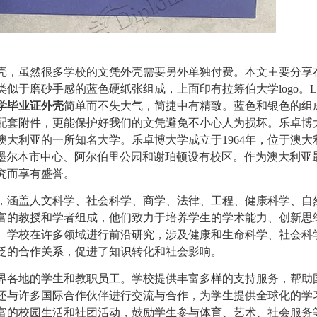
壳，虽然很多学校的文凭外壳需要另外单独付费。本文主要分享
似于磨砂手感的蓝色硬纸张组成，上面印有拉筹伯大学logo。Lo
学毕业证外壳
简单而不失大气，简捷中有精致。蓝色和银色的组
配套附件，更能保护好我们的文凭避免不小心人为损坏。乐卓博
澳大利亚的一所知名大学。乐卓博大学成立于1964年，位于澳大
同时在墨尔本市中心、阿尔伯里公园和谢珀顿设有校区。作为澳大利亚
究而享有盛誉。
，涵盖人文科学、社会科学、商学、法律、工程、健康科学、自
富的教授和学者组成，他们致力于培养学生的学术能力、创新思
。学校在许多领域进行前沿研究，涉及健康和生命科学、社会科
泛的合作关系，促进了知识转化和社会影响。
界各地的学生和教职员工。学校提供丰富多样的支持服务，帮助
还与许多国际合作伙伴进行交流与合作，为学生提供全球化的学
富的校园生活和社团活动，鼓励学生参与体育、艺术、社会服务