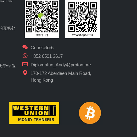
什么？如
的真实处
Counselor6
+852 6591 3617
Diplomafun_Andy@proton.me
大学学位
170-172 Aberdeen Main Road,
Hong Kong