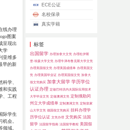
ECE公证
名校保录
真实学籍
在线办理
go图案
成呈现出
标签
大学
出国留学
办理加拿大文凭
办理杜伊斯
利亚维多
堡-埃森大学文凭
办理牛津布鲁克斯大学文凭
最早的新
办理美国假文凭
办理美国成绩单
办理美国文
凭
办理美国毕业证
办理英国假文凭
加拿大
加拿大留学
学历学位
然科学、
假文凭购买
认证办理
维和实践
定做巴特洪内夫国际应用技术
学、工程
定制俄勒冈
大学毕业文凭
定做澳洲文凭
州立大学成绩单
定制澳洲文凭
定制皇家
挂科办理学
山大学文凭
德国假文凭购买
国际学生
历学位认证
文凭购买
法国
文凭办理
习机会。
留学
美国假
法国留学指南
法国留学教程
等领域。