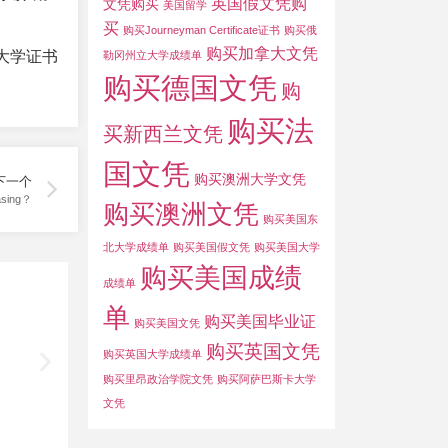
英国假文凭购
文凭购买
美国留学
买
购买Journeyman Certificate证书
购买俄
购买加拿大文凭
大学证书
勒冈州立大学成绩单
购买德国文凭
购
购买法
买新西兰文凭
国文凭
购买澳洲大学文凭
下一个
asing？
购买澳洲文凭
购买美国东
北大学成绩单
购买美国假文凭
购买美国大学
购买美国成绩
成绩单
单
购买美国毕业证
购买美国文凭
购买英国文凭
购买英国大学成绩单
购买里昂政治学院文凭
购买阿萨巴斯卡大学
文凭