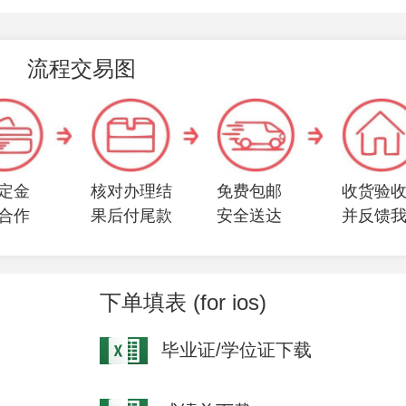
流程交易图
定金
核对办理结
免费包邮
收货验
合作
果后付尾款
安全送达
并反馈
下单填表 (for ios)
毕业证/学位证下载