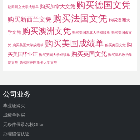
购买德国文凭
购买加拿大文凭
勒冈州立大学成绩单
购买法国文凭
购买新西兰文凭
购买澳洲大
购买澳洲文凭
学文凭
购买美国东北大学成绩单
购买美国假文
购买美国成绩单
购
凭
购买美国大学成绩单
购买美国文凭
购买英国文凭
买美国毕业证
购买英国大学成绩单
购买里昂政治学
院文凭
购买阿萨巴斯卡大学文凭
公司业务
毕业证购买
成绩单购买
无条件保录名校Offer
办理留信认证