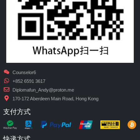
Counselor6
+852 6591 3617
Diplomafun_Andy@proton.me
170-172 Aberdeen Main Road, Hong Kong
支付方式
快递方式