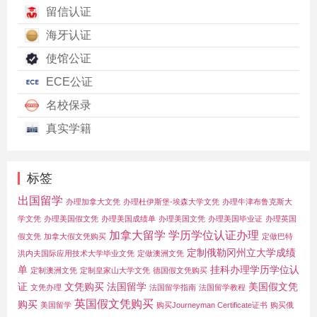
留信认证
海牙认证
使馆公证
ECE公证
名校保录
真实学籍
标签
出国留学
办理加拿大文凭
办理杜伊斯堡-埃森大学文凭
办理牛津布鲁克斯大
学文凭
办理美国假文凭
办理美国成绩单
办理美国文凭
办理美国毕业证
办理英国
加拿大留学
学历学位认证办理
假文凭
加拿大假文凭购买
定做巴特
定制俄勒冈州立大学成绩
洪内夫国际应用技术大学毕业文凭
定做澳洲文凭
单
挂科办理学历学位认
定制澳洲文凭
定制皇家山大学文凭
德国假文凭购买
证
文凭购买
法国留学
美国假文凭
文凭办理
法国留学指南
法国留学教程
英国假文凭购买
购买
美国留学
购买Journeyman Certificate证书
购买俄