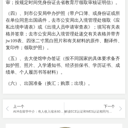
审；按规定时间凭身份证去省教育厅领取审核证明信）。
（四）、到市公安局申办护照（带户口簿、或身份证或所
在单位同意出国函件，去市公安局出入境管理处领取《应
私出境申请表》或《出境人员申请审查表》；填写有关表
格并签章；去市公安局出入境管理处递交有关表格并带齐
jw109表、四张二寸黑白照片和有关材料的原件、翻译件、
复印件；领取护照）。
（五）、去大使馆申办签证（按不同国家的具体要求备齐
如护照、照片、入学通知书、经济担保书、学历证书、成
绩单、个人履历书等材料）。
（六）、出国准备（换汇；购票；出境）。
上一个
下一个
AI冲击留学中介：有人收入缩水60%！面对AI，何去何从
解读ECE认证和WES认证相同与不同处