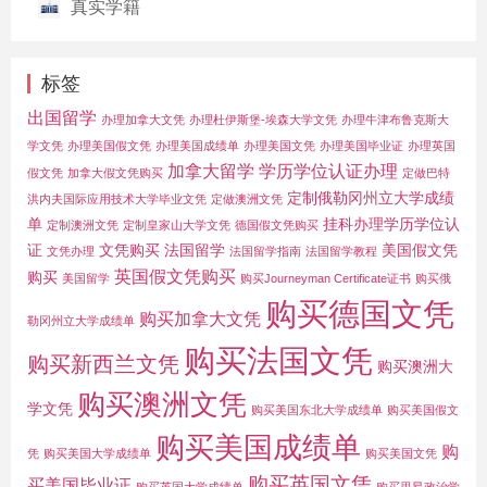
真实学籍
标签
出国留学
办理加拿大文凭
办理杜伊斯堡-埃森大学文凭
办理牛津布鲁克斯大
学文凭
办理美国假文凭
办理美国成绩单
办理美国文凭
办理美国毕业证
办理英国
加拿大留学
学历学位认证办理
假文凭
加拿大假文凭购买
定做巴特
定制俄勒冈州立大学成绩
洪内夫国际应用技术大学毕业文凭
定做澳洲文凭
单
挂科办理学历学位认
定制澳洲文凭
定制皇家山大学文凭
德国假文凭购买
证
文凭购买
法国留学
美国假文凭
文凭办理
法国留学指南
法国留学教程
英国假文凭购买
购买
美国留学
购买Journeyman Certificate证书
购买俄
购买德国文凭
购买加拿大文凭
勒冈州立大学成绩单
购买法国文凭
购买新西兰文凭
购买澳洲大
购买澳洲文凭
学文凭
购买美国东北大学成绩单
购买美国假文
购买美国成绩单
购
凭
购买美国大学成绩单
购买美国文凭
购买英国文凭
买美国毕业证