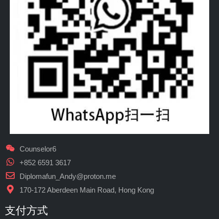
Counselor6
+852 6591 3617
Diplomafun_Andy@proton.me
170-172 Aberdeen Main Road, Hong Kong
支付方式