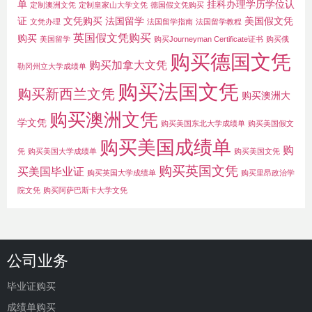
单
挂科办理学历学位认
定制澳洲文凭
定制皇家山大学文凭
德国假文凭购买
证
文凭购买
法国留学
美国假文凭
文凭办理
法国留学指南
法国留学教程
英国假文凭购买
购买
美国留学
购买Journeyman Certificate证书
购买俄
购买德国文凭
购买加拿大文凭
勒冈州立大学成绩单
购买法国文凭
购买新西兰文凭
购买澳洲大
购买澳洲文凭
学文凭
购买美国东北大学成绩单
购买美国假文
购买美国成绩单
购
凭
购买美国大学成绩单
购买美国文凭
购买英国文凭
买美国毕业证
购买英国大学成绩单
购买里昂政治学
院文凭
购买阿萨巴斯卡大学文凭
公司业务
毕业证购买
成绩单购买