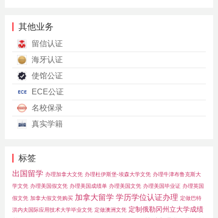
其他业务
留信认证
海牙认证
使馆公证
ECE公证
名校保录
真实学籍
标签
出国留学
办理加拿大文凭
办理杜伊斯堡-埃森大学文凭
办理牛津布鲁克斯大
学文凭
办理美国假文凭
办理美国成绩单
办理美国文凭
办理美国毕业证
办理英国
加拿大留学
学历学位认证办理
假文凭
加拿大假文凭购买
定做巴特
定制俄勒冈州立大学成绩
洪内夫国际应用技术大学毕业文凭
定做澳洲文凭