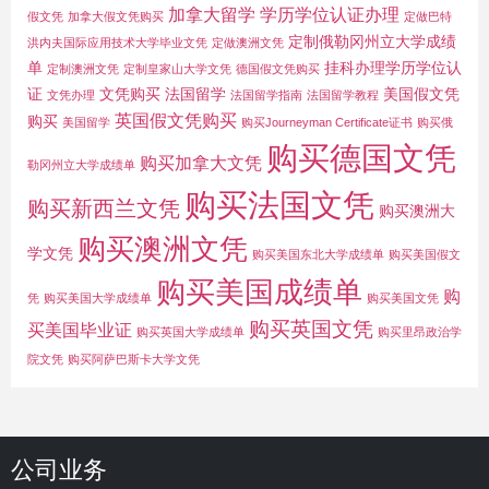
加拿大留学
学历学位认证办理
假文凭
加拿大假文凭购买
定做巴特
定制俄勒冈州立大学成绩
洪内夫国际应用技术大学毕业文凭
定做澳洲文凭
单
挂科办理学历学位认
定制澳洲文凭
定制皇家山大学文凭
德国假文凭购买
证
文凭购买
法国留学
美国假文凭
文凭办理
法国留学指南
法国留学教程
英国假文凭购买
购买
美国留学
购买Journeyman Certificate证书
购买俄
购买德国文凭
购买加拿大文凭
勒冈州立大学成绩单
购买法国文凭
购买新西兰文凭
购买澳洲大
购买澳洲文凭
学文凭
购买美国东北大学成绩单
购买美国假文
购买美国成绩单
购
凭
购买美国大学成绩单
购买美国文凭
购买英国文凭
买美国毕业证
购买英国大学成绩单
购买里昂政治学
院文凭
购买阿萨巴斯卡大学文凭
公司业务