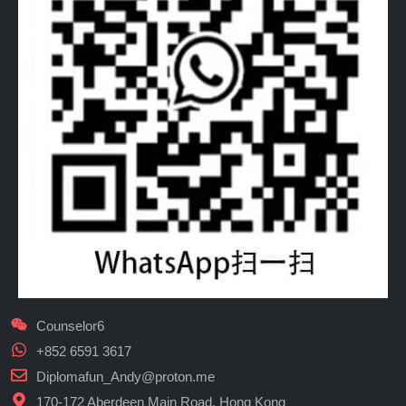
Counselor6
+852 6591 3617
Diplomafun_Andy@proton.me
170-172 Aberdeen Main Road, Hong Kong