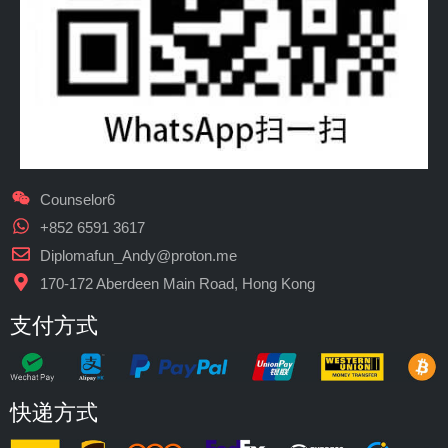
Counselor6
+852 6591 3617
Diplomafun_Andy@proton.me
170-172 Aberdeen Main Road, Hong Kong
支付方式
快递方式