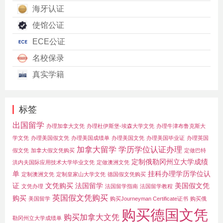
海牙认证
使馆公证
ECE公证
名校保录
真实学籍
标签
出国留学
办理加拿大文凭
办理杜伊斯堡-埃森大学文凭
办理牛津布鲁克斯大
学文凭
办理美国假文凭
办理美国成绩单
办理美国文凭
办理美国毕业证
办理英国
加拿大留学
学历学位认证办理
假文凭
加拿大假文凭购买
定做巴特
定制俄勒冈州立大学成绩
洪内夫国际应用技术大学毕业文凭
定做澳洲文凭
单
挂科办理学历学位认
定制澳洲文凭
定制皇家山大学文凭
德国假文凭购买
证
文凭购买
法国留学
美国假文凭
文凭办理
法国留学指南
法国留学教程
英国假文凭购买
购买
美国留学
购买Journeyman Certificate证书
购买俄
购买德国文凭
购买加拿大文凭
勒冈州立大学成绩单