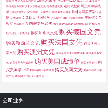
加拿大留学
学历学位认证办理
假文凭
加拿大假文凭购买
定做巴特
定制俄勒冈州立大学成绩
洪内夫国际应用技术大学毕业文凭
定做澳洲文凭
单
挂科办理学历学位认
定制澳洲文凭
定制皇家山大学文凭
德国假文凭购买
证
文凭购买
法国留学
美国假文凭
文凭办理
法国留学指南
法国留学教程
英国假文凭购买
购买
美国留学
购买Journeyman Certificate证书
购买俄
购买德国文凭
购买加拿大文凭
勒冈州立大学成绩单
购买法国文凭
购买新西兰文凭
购买澳洲大
购买澳洲文凭
学文凭
购买美国东北大学成绩单
购买美国假文
购买美国成绩单
购
凭
购买美国大学成绩单
购买美国文凭
购买英国文凭
买美国毕业证
购买英国大学成绩单
购买里昂政治学
院文凭
购买阿萨巴斯卡大学文凭
公司业务