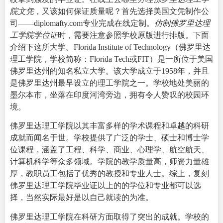
院文凭
，又该如何保证质量呢？首先选择美国文凭制作公
司——diplomafty.com专业完成在线定制。
仿制佛罗里达理
工学院学位证
时，需要注意参照学校原版进行排版。下面
介绍下这所大学。
Florida Institute of Technology
（佛罗里达
理工学院，学校简称：Florida Tech或FIT）是一所位于美国
佛罗里达州的知名私立大学。该大学成立于1958年，并且
是佛罗里达州最早设立的理工学院之一。学校地处美丽的
墨尔本市，坐落在印度河湾旁边，拥有令人赞叹的校园环
境。
佛罗里达理工学院以其丰富多样的学术课程和卓越的科研
成就而闻名于世。学校提供了广泛的学士、硕士和博士学
位课程，涵盖了工程、科学、商业、心理学、航空航天、
计算机科学等众多领域。学院的教学质量高，师资力量雄
厚，教职员工包括了优秀的教授和专业人士。综上，复刻
佛罗里达理工学院毕业证以上的的学位和专业都可以选
择，当然实际最好是以自己就读的为准。
佛罗里达理工学院在科研方面取得了突出的成就。学校的