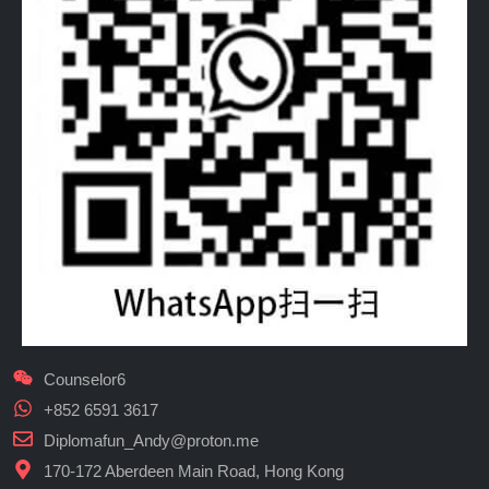
Counselor6
+852 6591 3617
Diplomafun_Andy@proton.me
170-172 Aberdeen Main Road, Hong Kong