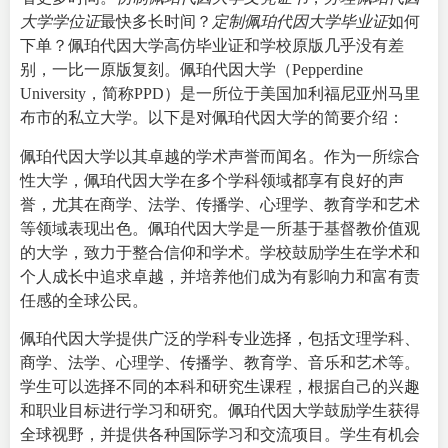
大学学位证
最快多长时间？
定制佩珀代因大学毕业证
如何
下单？佩珀代因大学高仿毕业证和学校原版几乎没有差
别，一比一原版复刻。佩珀代因大学（
Pepperdine
University
，简称PPD）是一所位于美国加利福尼亚州马里
布市的私立大学。以下是对佩珀代因大学的简要介绍：
佩珀代因大学以其卓越的学术声誉而闻名。作为一所综合
性大学，佩珀代因大学在多个学科领域都享有良好的声
誉，尤其在商学、法学、传播学、心理学、教育学和艺术
等领域表现出色。佩珀代因大学是一所基于基督教价值观
的大学，致力于整合信仰和学术。学校鼓励学生在学术和
个人成长中追求卓越，并培养他们成为有影响力和富有责
任感的全球公民。
佩珀代因大学提供广泛的学科专业选择，包括文理学科、
商学、法学、心理学、传播学、教育学、音乐和艺术等。
学生可以选择不同的本科和研究生课程，根据自己的兴趣
和职业目标进行学习和研究。佩珀代因大学鼓励学生获得
全球视野，并提供各种国际学习和交流项目。学生有机会