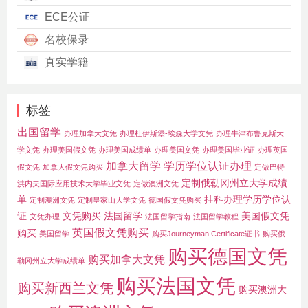
ECE公证
名校保录
真实学籍
标签
出国留学
办理加拿大文凭
办理杜伊斯堡-埃森大学文凭
办理牛津布鲁克斯大
学文凭
办理美国假文凭
办理美国成绩单
办理美国文凭
办理美国毕业证
办理英国
加拿大留学
学历学位认证办理
假文凭
加拿大假文凭购买
定做巴特
定制俄勒冈州立大学成绩
洪内夫国际应用技术大学毕业文凭
定做澳洲文凭
单
挂科办理学历学位认
定制澳洲文凭
定制皇家山大学文凭
德国假文凭购买
证
文凭购买
法国留学
美国假文凭
文凭办理
法国留学指南
法国留学教程
英国假文凭购买
购买
美国留学
购买Journeyman Certificate证书
购买俄
购买德国文凭
购买加拿大文凭
勒冈州立大学成绩单
购买法国文凭
购买新西兰文凭
购买澳洲大