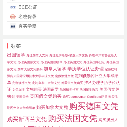
ECE公证
名校保录
真实学籍
标签
出国留学
办理加拿大文凭
办理杜伊斯堡-埃森大学文凭
办理牛津布鲁克斯大
学文凭
办理美国假文凭
办理美国成绩单
办理美国文凭
办理美国毕业证
办理英国
加拿大留学
学历学位认证办理
假文凭
加拿大假文凭购买
定做巴特
定制俄勒冈州立大学成绩
洪内夫国际应用技术大学毕业文凭
定做澳洲文凭
单
挂科办理学历学位认
定制澳洲文凭
定制皇家山大学文凭
德国假文凭购买
证
文凭购买
法国留学
美国假文凭
文凭办理
法国留学指南
法国留学教程
英国假文凭购买
购买
美国留学
购买Journeyman Certificate证书
购买俄
购买德国文凭
购买加拿大文凭
勒冈州立大学成绩单
购买法国文凭
购买新西兰文凭
购买澳洲大