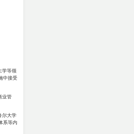
生学等领
施中接受
商业管
鲁尔大学
体系等内