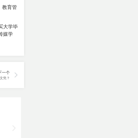
、教育管
买大学毕
传媒学
下一个
文凭？