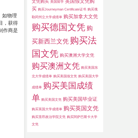
英国假文凭购
文凭购买
美国留学
买
购买Journeyman Certificate证书
购买俄
，如物理
购买加拿大文凭
勒冈州立大学成绩单
目，获得
购买德国文凭
购
制作商是
购买法
买新西兰文凭
国文凭
购买澳洲大学文凭
购买澳洲文凭
购买美国东
北大学成绩单
购买美国假文凭
购买美国大学
购买美国成绩
成绩单
单
购买美国毕业证
购买美国文凭
购买英国文凭
购买英国大学成绩单
购买里昂政治学院文凭
购买阿萨巴斯卡大学
文凭