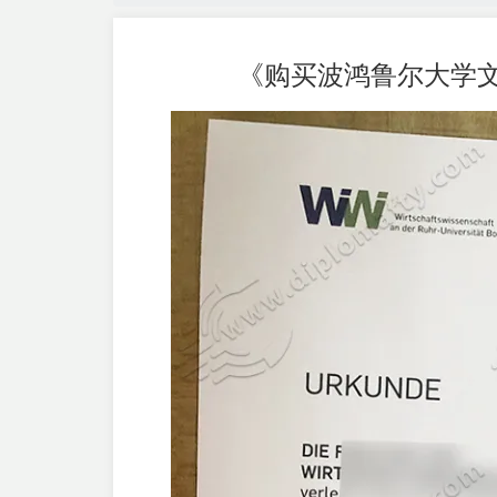
《购买波鸿鲁尔大学