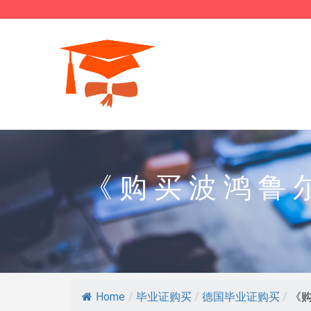
《购买波鸿鲁
Home
/
毕业证购买
/
德国毕业证购买
/
《