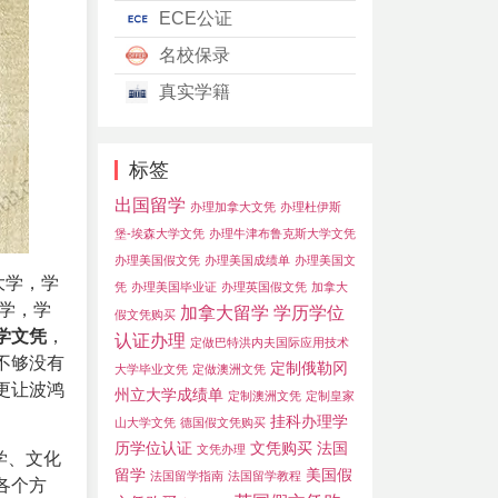
ECE公证
名校保录
真实学籍
标签
出国留学
办理加拿大文凭
办理杜伊斯
堡-埃森大学文凭
办理牛津布鲁克斯大学文凭
办理美国假文凭
办理美国成绩单
办理美国文
大学，学
凭
办理美国毕业证
办理英国假文凭
加拿大
学，学
加拿大留学
学历学位
假文凭购买
学文凭
，
认证办理
定做巴特洪内夫国际应用技术
不够没有
定制俄勒冈
大学毕业文凭
定做澳洲文凭
更让波鸿
州立大学成绩单
定制澳洲文凭
定制皇家
挂科办理学
山大学文凭
德国假文凭购买
历学位认证
文凭购买
法国
文凭办理
学、文化
留学
美国假
法国留学指南
法国留学教程
各个方