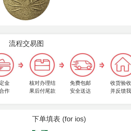
流程交易图
定金
核对办理结
免费包邮
收货验
合作
果后付尾款
安全送达
并反馈
下单填表 (for ios)