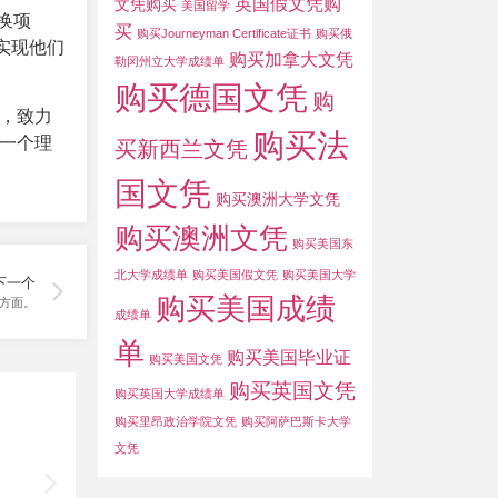
英国假文凭购
文凭购买
美国留学
换项
买
购买Journeyman Certificate证书
购买俄
实现他们
购买加拿大文凭
勒冈州立大学成绩单
购买德国文凭
购
源，致力
购买法
是一个理
买新西兰文凭
国文凭
购买澳洲大学文凭
购买澳洲文凭
购买美国东
北大学成绩单
购买美国假文凭
购买美国大学
下一个
购买美国成绩
方面。
成绩单
单
购买美国毕业证
购买美国文凭
购买英国文凭
购买英国大学成绩单
购买里昂政治学院文凭
购买阿萨巴斯卡大学
文凭