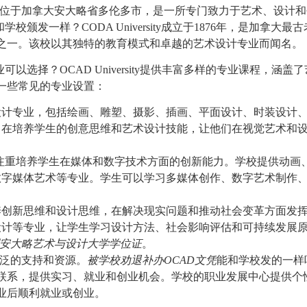
位于加拿大安大略省多伦多市，是一所专门致力于艺术、设计和
校颁发一样？CODA University成立于1876年，是加拿大最
之一。该校以其独特的教育模式和卓越的艺术设计专业而闻名。
以选择？OCAD University提供丰富多样的专业课程，涵盖
一些常见的专业设置：
设计专业，包括绘画、雕塑、摄影、插画、平面设计、时装设计
旨在培养学生的创意思维和艺术设计技能，让他们在视觉艺术和
rsity注重培养学生在媒体和数字技术方面的创新能力。学校提供动画
数字媒体艺术等专业。学生可以学习多媒体创作、数字艺术制作
养创新思维和设计思维，在解决现实问题和推动社会变革方面发
设计等专业，让学生学习设计方法、社会影响评估和可持续发展
到安大略艺术与设计大学学位证
。
供了广泛的支持和资源。
被学校劝退补办OCAD文凭
能和学校发的一样
联系，提供实习、就业和创业机会。学校的职业发展中心提供个
业后顺利就业或创业。