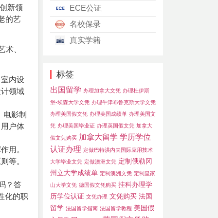
创新领
ECE公证
古老的艺
名校保录
真实学籍
了艺术、
标签
、室内设
出国留学
设计领域
办理加拿大文凭
办理杜伊斯
堡-埃森大学文凭
办理牛津布鲁克斯大学文凭
、电影制
办理美国假文凭
办理美国成绩单
办理美国文
、用户体
凭
办理美国毕业证
办理英国假文凭
加拿大
加拿大留学
学历学位
假文凭购买
认证办理
挥作用。
定做巴特洪内夫国际应用技术
定制俄勒冈
原则等。
大学毕业文凭
定做澳洲文凭
州立大学成绩单
定制澳洲文凭
定制皇家
挂科办理学
吗？答
山大学文凭
德国假文凭购买
历学位认证
文凭购买
法国
性化的职
文凭办理
留学
美国假
法国留学指南
法国留学教程