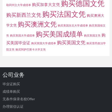
购买德国文凭
购买加拿大文凭
勒冈州立大学成绩单
购买法国文凭
购买新西兰文凭
购买澳洲大
购买澳洲文凭
学文凭
购买美国东北大学成绩单
购买美国假文
购买美国成绩单
购
凭
购买美国大学成绩单
购买美国文凭
购买英国文凭
买美国毕业证
购买英国大学成绩单
购买里昂政治学
院文凭
购买阿萨巴斯卡大学文凭
公司业务
毕业证购买
成绩单购买
无条件保录名校Offer
办理留信认证