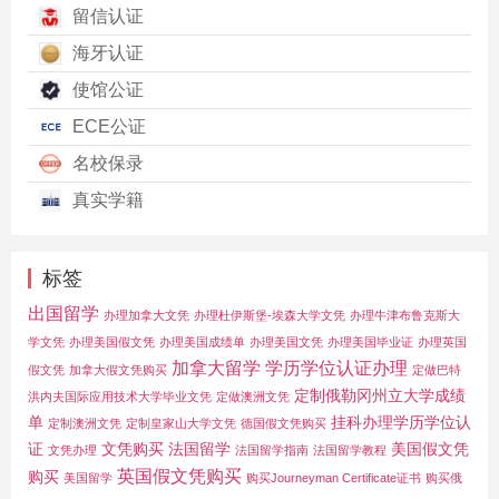
留信认证
海牙认证
使馆公证
ECE公证
名校保录
真实学籍
标签
出国留学
办理加拿大文凭
办理杜伊斯堡-埃森大学文凭
办理牛津布鲁克斯大
学文凭
办理美国假文凭
办理美国成绩单
办理美国文凭
办理美国毕业证
办理英国
加拿大留学
学历学位认证办理
假文凭
加拿大假文凭购买
定做巴特
定制俄勒冈州立大学成绩
洪内夫国际应用技术大学毕业文凭
定做澳洲文凭
单
挂科办理学历学位认
定制澳洲文凭
定制皇家山大学文凭
德国假文凭购买
证
文凭购买
法国留学
美国假文凭
文凭办理
法国留学指南
法国留学教程
英国假文凭购买
购买
美国留学
购买Journeyman Certificate证书
购买俄