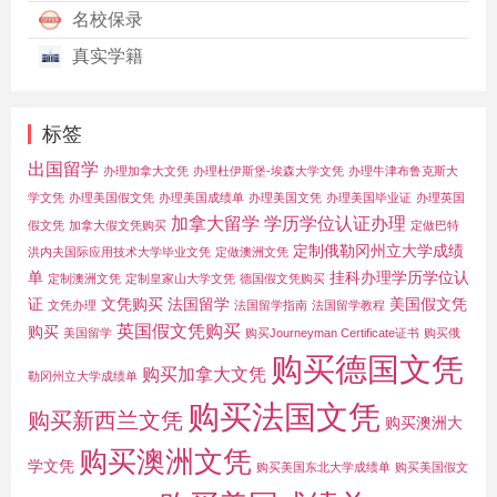
名校保录
真实学籍
标签
出国留学
办理加拿大文凭
办理杜伊斯堡-埃森大学文凭
办理牛津布鲁克斯大
学文凭
办理美国假文凭
办理美国成绩单
办理美国文凭
办理美国毕业证
办理英国
加拿大留学
学历学位认证办理
假文凭
加拿大假文凭购买
定做巴特
定制俄勒冈州立大学成绩
洪内夫国际应用技术大学毕业文凭
定做澳洲文凭
单
挂科办理学历学位认
定制澳洲文凭
定制皇家山大学文凭
德国假文凭购买
证
文凭购买
法国留学
美国假文凭
文凭办理
法国留学指南
法国留学教程
英国假文凭购买
购买
美国留学
购买Journeyman Certificate证书
购买俄
购买德国文凭
购买加拿大文凭
勒冈州立大学成绩单
购买法国文凭
购买新西兰文凭
购买澳洲大
购买澳洲文凭
学文凭
购买美国东北大学成绩单
购买美国假文