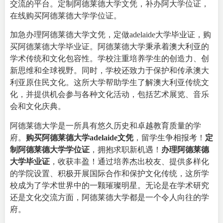
交流的平台。定制阿德莱德大学文凭，补办阿大学位证，
在线购买阿德莱德大学学位证。
加急办理阿德莱德大学文凭，定做adelaide大学毕业证，购
买阿德莱德大学毕业证。阿德莱德大学秉承着澳大利亚的
学术传统和文化包容性。学校注重培养学生的创造力、创
新思维和全球视野。同时，学校还致力于保护和传承澳大
利亚原住民文化。这所大学帮助学生了解澳大利亚传统文
化，并提供机会参与各种文化活动，包括艺术展览、音乐
会和文化庆典。
阿德莱德大学是一所具有悠久历史和卓越教育质量的学
府。
购买阿德莱德大学adelaide文凭
，留学生争相报考！
定
制阿德莱德大学学位证
，拥抱求职新机遇！
办理阿德莱德
大学毕业证
，收获丰盈！通过培养杰出校友、提供多样化
的学院设置、积极开展国际合作和保护文化传统，这所学
校成为了学术世界中的一颗璀璨明星。无论是在学术研究
还是文化交流方面，阿德莱德大学都是一个令人向往的学
府。