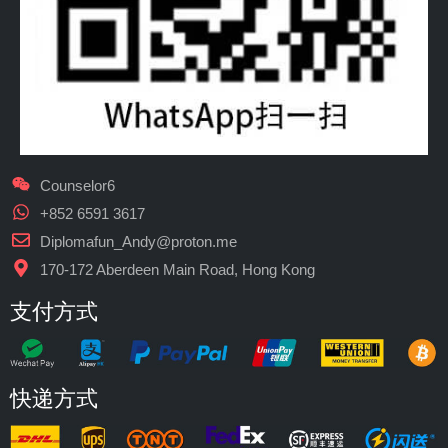
Counselor6
+852 6591 3617
Diplomafun_Andy@proton.me
170-172 Aberdeen Main Road, Hong Kong
支付方式
快递方式