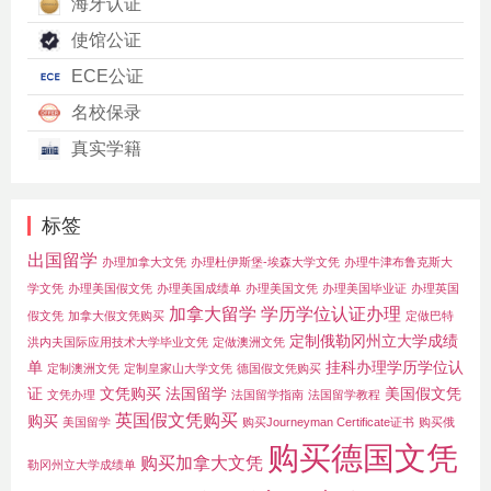
海牙认证
使馆公证
ECE公证
名校保录
真实学籍
标签
出国留学
办理加拿大文凭
办理杜伊斯堡-埃森大学文凭
办理牛津布鲁克斯大
学文凭
办理美国假文凭
办理美国成绩单
办理美国文凭
办理美国毕业证
办理英国
加拿大留学
学历学位认证办理
假文凭
加拿大假文凭购买
定做巴特
定制俄勒冈州立大学成绩
洪内夫国际应用技术大学毕业文凭
定做澳洲文凭
单
挂科办理学历学位认
定制澳洲文凭
定制皇家山大学文凭
德国假文凭购买
证
文凭购买
法国留学
美国假文凭
文凭办理
法国留学指南
法国留学教程
英国假文凭购买
购买
美国留学
购买Journeyman Certificate证书
购买俄
购买德国文凭
购买加拿大文凭
勒冈州立大学成绩单