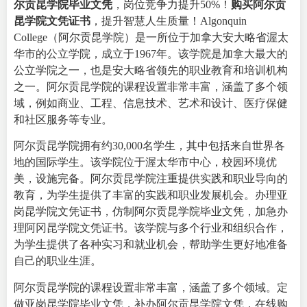
尔贡昆学院毕业文凭
，岗位竞争力提升50%！
购买阿尔贡
昆学院文凭证书
，提升智慧人生质量！
Algonquin
College
（阿尔贡昆学院）是一所位于加拿大安大略省渥太
华市的公立学院，成立于1967年。该学院是加拿大最大的
公立学院之一，也是安大略省领先的职业教育和培训机构
之一。阿尔贡昆学院的课程设置非常丰富，涵盖了多个领
域，例如商业、工程、信息技术、艺术和设计、医疗保健
和社区服务等专业。
阿尔贡昆学院拥有约30,000名学生，其中包括来自世界各
地的国际学生。该学院位于渥太华市中心，校园环境优
美，设施完备。阿尔贡昆学院注重提供实践和职业导向的
教育，为学生提供了丰富的实践和职业发展机会。办理亚
岗昆学院文凭证书，仿制阿尔贡昆学院毕业文凭，加急办
理阿冈昆学院文凭证书。该学院与多个行业和组织合作，
为学生提供了各种实习和就业机会，帮助学生更好地准备
自己的职业生涯。
阿尔贡昆学院的课程设置非常丰富，涵盖了多个领域。定
做亚岗昆学院毕业文凭，补办阿尔贡昆学院文凭，在线购