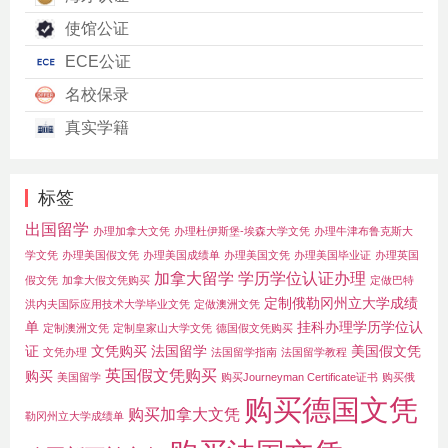
使馆公证
ECE公证
名校保录
真实学籍
标签
出国留学
办理加拿大文凭
办理杜伊斯堡-埃森大学文凭
办理牛津布鲁克斯大
学文凭
办理美国假文凭
办理美国成绩单
办理美国文凭
办理美国毕业证
办理英国
加拿大留学
学历学位认证办理
假文凭
加拿大假文凭购买
定做巴特
定制俄勒冈州立大学成绩
洪内夫国际应用技术大学毕业文凭
定做澳洲文凭
单
挂科办理学历学位认
定制澳洲文凭
定制皇家山大学文凭
德国假文凭购买
证
文凭购买
法国留学
美国假文凭
文凭办理
法国留学指南
法国留学教程
英国假文凭购买
购买
美国留学
购买Journeyman Certificate证书
购买俄
购买德国文凭
购买加拿大文凭
勒冈州立大学成绩单