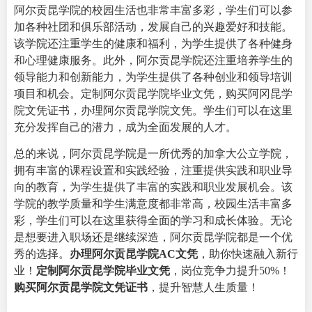
阿尔贡昆学院的校园生活也非常丰富多彩，学生们可以参
加各种社团和俱乐部活动，发展自己的兴趣爱好和技能。
该学院还注重学生的健康和福利，为学生提供了各种健身
和心理健康服务。此外，阿尔贡昆学院还注重培养学生的
领导能力和创新能力，为学生提供了各种创业和领导培训
项目和机会。定制阿尔贡昆学院毕业文凭，购买阿冈昆学
院文凭证书，办理阿尔贡昆学院文凭。学生们可以在这里
充分发挥自己的潜力，成为全面发展的人才。
总的来说，阿尔贡昆学院是一所优秀的加拿大公立学院，
拥有丰富的课程设置和实践经验，注重提供实践和职业导
向的教育，为学生提供了丰富的实践和职业发展机会。该
学院的教学质量和学生满意度都非常高，校园生活丰富多
彩，学生们可以在这里获得全面的学习和成长体验。无论
是想要进入职场还是继续深造，阿尔贡昆学院都是一个优
秀的选择。
办理阿尔贡昆学院AC文凭
，助你快速融入新行
业！
定制阿尔贡昆学院毕业文凭
，岗位竞争力提升50%！
购买阿尔贡昆学院文凭证书
，提升智慧人生质量！