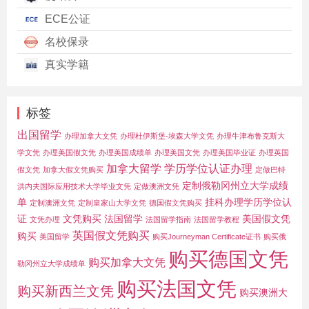
ECE公证
名校保录
真实学籍
标签
出国留学
办理加拿大文凭
办理杜伊斯堡-埃森大学文凭
办理牛津布鲁克斯大
学文凭
办理美国假文凭
办理美国成绩单
办理美国文凭
办理美国毕业证
办理英国
加拿大留学
学历学位认证办理
假文凭
加拿大假文凭购买
定做巴特
定制俄勒冈州立大学成绩
洪内夫国际应用技术大学毕业文凭
定做澳洲文凭
单
挂科办理学历学位认
定制澳洲文凭
定制皇家山大学文凭
德国假文凭购买
证
文凭购买
法国留学
美国假文凭
文凭办理
法国留学指南
法国留学教程
英国假文凭购买
购买
美国留学
购买Journeyman Certificate证书
购买俄
购买德国文凭
购买加拿大文凭
勒冈州立大学成绩单
购买法国文凭
购买新西兰文凭
购买澳洲大