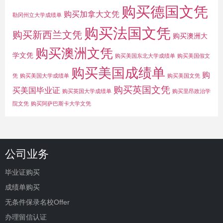
购买德国文凭
购买加拿大文凭
勒冈州立大学成绩单
购买法国文凭
购买新西兰文凭
购买澳洲大
购买澳洲文凭
学文凭
购买美国东北大学成绩单
购买美国假文
购买美国成绩单
购
凭
购买美国大学成绩单
购买美国文凭
购买英国文凭
买美国毕业证
购买英国大学成绩单
购买里昂政治学
院文凭
购买阿萨巴斯卡大学文凭
公司业务
毕业证购买
成绩单购买
无条件保录名校Offer
办理留信认证