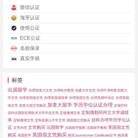
留信认证
海牙认证
使馆公证
ECE公证
名校保录
真实学籍
标签
出国留学
办理加拿大文凭
办理杜伊斯堡-埃森大学文凭
办理牛津布鲁克斯大
学文凭
办理美国假文凭
办理美国成绩单
办理美国文凭
办理美国毕业证
办理英国
加拿大留学
学历学位认证办理
假文凭
加拿大假文凭购买
定做巴特
定制俄勒冈州立大学成绩
洪内夫国际应用技术大学毕业文凭
定做澳洲文凭
单
挂科办理学历学位认
定制澳洲文凭
定制皇家山大学文凭
德国假文凭购买
证
文凭购买
法国留学
美国假文凭
文凭办理
法国留学指南
法国留学教程
英国假文凭购买
购买
美国留学
购买Journeyman Certificate证书
购买俄