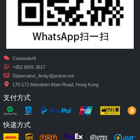
Counselor6
+852 6591 3617
Diplomafun_Andy@proton.me
170-172 Aberdeen Main Road, Hong Kong
支付方式
快递方式