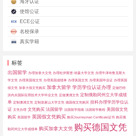
海牙认证
使馆公证
ECE公证
名校保录
真实学籍
标签
出国留学
办理加拿大文凭
办理杜伊斯堡-埃森大学文凭
办理牛津布鲁克斯大
学文凭
办理美国假文凭
办理美国成绩单
办理美国文凭
办理美国毕业证
办理英国
加拿大留学
学历学位认证办理
假文凭
加拿大假文凭购买
定做巴特
定制俄勒冈州立大学成绩
洪内夫国际应用技术大学毕业文凭
定做澳洲文凭
单
挂科办理学历学位认
定制澳洲文凭
定制皇家山大学文凭
德国假文凭购买
证
文凭购买
法国留学
美国假文凭
文凭办理
法国留学指南
法国留学教程
英国假文凭购买
购买
美国留学
购买Journeyman Certificate证书
购买俄
购买德国文凭
购买加拿大文凭
勒冈州立大学成绩单