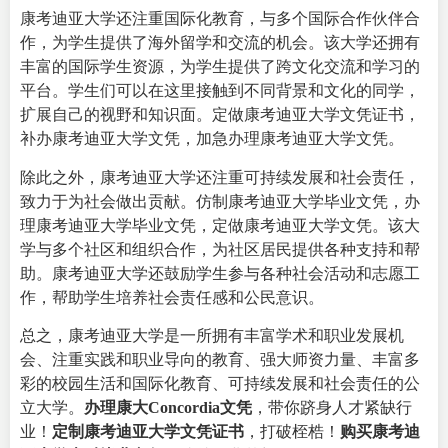
康考迪亚大学还注重国际化教育，与多个国际合作伙伴合
作，为学生提供了海外留学和交流的机会。该大学还拥有
丰富的国际学生资源，为学生提供了跨文化交流和学习的
平台。学生们可以在这里接触到不同背景和文化的同学，
扩展自己的视野和知识面。定做康考迪亚大学文凭证书，
补办康考迪亚大学文凭，加急办理康考迪亚大学文凭。
除此之外，康考迪亚大学还注重可持续发展和社会责任，
致力于为社会做出贡献。仿制康考迪亚大学毕业文凭，办
理康考迪亚大学毕业文凭，定做康考迪亚大学文凭。该大
学与多个社区和组织合作，为社区居民提供各种支持和帮
助。康考迪亚大学还鼓励学生参与各种社会活动和志愿工
作，帮助学生培养社会责任感和公民意识。
总之，康考迪亚大学是一所拥有丰富学术和职业发展机
会、注重实践和职业导向的教育、强大师资力量、丰富多
彩的校园生活和国际化教育、可持续发展和社会责任的公
立大学。
办理康大Concordia文凭
，带你跻身人才紧缺行
业！
定制康考迪亚大学文凭证书
，打破桎梏！
购买康考迪