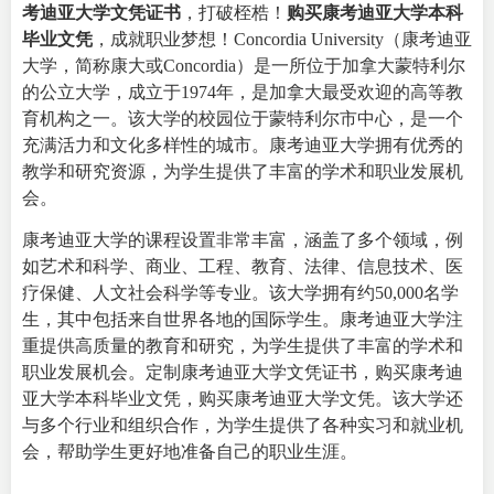
考迪亚大学文凭证书
，打破桎梏！
购买康考迪亚大学本科
毕业文凭
，成就职业梦想！
Concordia University
（康考迪亚
大学，简称康大或Concordia）是一所位于加拿大蒙特利尔
的公立大学，成立于1974年，是加拿大最受欢迎的高等教
育机构之一。该大学的校园位于蒙特利尔市中心，是一个
充满活力和文化多样性的城市。康考迪亚大学拥有优秀的
教学和研究资源，为学生提供了丰富的学术和职业发展机
会。
康考迪亚大学的课程设置非常丰富，涵盖了多个领域，例
如艺术和科学、商业、工程、教育、法律、信息技术、医
疗保健、人文社会科学等专业。该大学拥有约50,000名学
生，其中包括来自世界各地的国际学生。康考迪亚大学注
重提供高质量的教育和研究，为学生提供了丰富的学术和
职业发展机会。定制康考迪亚大学文凭证书，购买康考迪
亚大学本科毕业文凭，购买康考迪亚大学文凭。该大学还
与多个行业和组织合作，为学生提供了各种实习和就业机
会，帮助学生更好地准备自己的职业生涯。