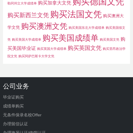
购买德国文凭
购买加拿大文凭
勒冈州立大学成绩单
购买法国文凭
购买新西兰文凭
购买澳洲大
购买澳洲文凭
学文凭
购买美国东北大学成绩单
购买美国假文
购买美国成绩单
购
凭
购买美国大学成绩单
购买美国文凭
购买英国文凭
买美国毕业证
购买英国大学成绩单
购买里昂政治学
院文凭
购买阿萨巴斯卡大学文凭
公司业务
毕业证购买
成绩单购买
无条件保录名校Offer
办理留信认证
办理海牙认证/使馆认证