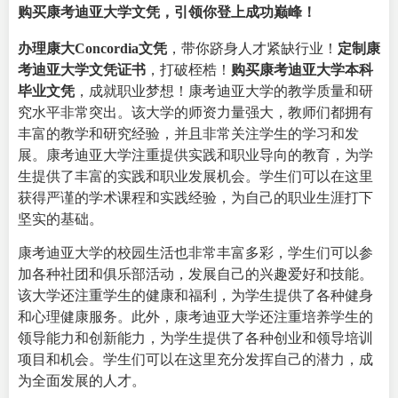
购买康考迪亚大学文凭，引领你登上成功巅峰！
办理康大Concordia文凭
，带你跻身人才紧缺行业！
定制康
考迪亚大学文凭证书
，打破桎梏！
购买康考迪亚大学本科
毕业文凭
，成就职业梦想！康考迪亚大学的教学质量和研
究水平非常突出。该大学的师资力量强大，教师们都拥有
丰富的教学和研究经验，并且非常关注学生的学习和发
展。康考迪亚大学注重提供实践和职业导向的教育，为学
生提供了丰富的实践和职业发展机会。学生们可以在这里
获得严谨的学术课程和实践经验，为自己的职业生涯打下
坚实的基础。
康考迪亚大学的校园生活也非常丰富多彩，学生们可以参
加各种社团和俱乐部活动，发展自己的兴趣爱好和技能。
该大学还注重学生的健康和福利，为学生提供了各种健身
和心理健康服务。此外，康考迪亚大学还注重培养学生的
领导能力和创新能力，为学生提供了各种创业和领导培训
项目和机会。学生们可以在这里充分发挥自己的潜力，成
为全面发展的人才。