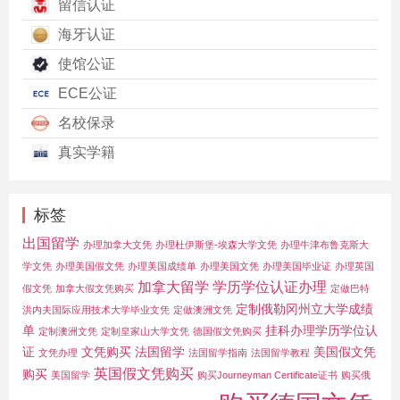
留信认证
海牙认证
使馆公证
ECE公证
名校保录
真实学籍
标签
出国留学
办理加拿大文凭
办理杜伊斯堡-埃森大学文凭
办理牛津布鲁克斯大
学文凭
办理美国假文凭
办理美国成绩单
办理美国文凭
办理美国毕业证
办理英国
加拿大留学
学历学位认证办理
假文凭
加拿大假文凭购买
定做巴特
定制俄勒冈州立大学成绩
洪内夫国际应用技术大学毕业文凭
定做澳洲文凭
单
挂科办理学历学位认
定制澳洲文凭
定制皇家山大学文凭
德国假文凭购买
证
文凭购买
法国留学
美国假文凭
文凭办理
法国留学指南
法国留学教程
英国假文凭购买
购买
美国留学
购买Journeyman Certificate证书
购买俄