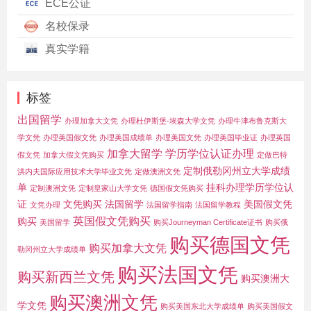
ECE公证
名校保录
真实学籍
标签
出国留学
办理加拿大文凭
办理杜伊斯堡-埃森大学文凭
办理牛津布鲁克斯大
学文凭
办理美国假文凭
办理美国成绩单
办理美国文凭
办理美国毕业证
办理英国
加拿大留学
学历学位认证办理
假文凭
加拿大假文凭购买
定做巴特
定制俄勒冈州立大学成绩
洪内夫国际应用技术大学毕业文凭
定做澳洲文凭
单
挂科办理学历学位认
定制澳洲文凭
定制皇家山大学文凭
德国假文凭购买
证
文凭购买
法国留学
美国假文凭
文凭办理
法国留学指南
法国留学教程
英国假文凭购买
购买
美国留学
购买Journeyman Certificate证书
购买俄
购买德国文凭
购买加拿大文凭
勒冈州立大学成绩单
购买法国文凭
购买新西兰文凭
购买澳洲大
购买澳洲文凭
学文凭
购买美国东北大学成绩单
购买美国假文