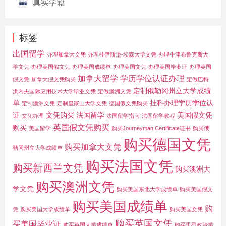
真实学籍
标签
出国留学
办理加拿大文凭
办理杜伊斯堡-埃森大学文凭
办理牛津布鲁克斯大
学文凭
办理美国假文凭
办理美国成绩单
办理美国文凭
办理美国毕业证
办理英国
加拿大留学
学历学位认证办理
假文凭
加拿大假文凭购买
定做巴特
定制俄勒冈州立大学成绩
洪内夫国际应用技术大学毕业文凭
定做澳洲文凭
单
挂科办理学历学位认
定制澳洲文凭
定制皇家山大学文凭
德国假文凭购买
证
文凭购买
法国留学
美国假文凭
文凭办理
法国留学指南
法国留学教程
英国假文凭购买
购买
美国留学
购买Journeyman Certificate证书
购买俄
购买德国文凭
购买加拿大文凭
勒冈州立大学成绩单
购买法国文凭
购买新西兰文凭
购买澳洲大
购买澳洲文凭
学文凭
购买美国东北大学成绩单
购买美国假文
购买美国成绩单
购
凭
购买美国大学成绩单
购买美国文凭
购买英国文凭
买美国毕业证
购买英国大学成绩单
购买里昂政治学