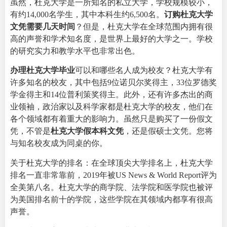
虽然，杜克大学是一所知名的私立大学，学校规模较小，
有约14,000名学生，其中本科生约6,500名。
订购杜克大学
文凭需要几天时间
？但是，杜克大学在全球范围内拥有很
高的声誉和学术知名度，是世界上最好的大学之一。学校
的研究实力和教学水平也非常出色。
办理杜克大学毕业
可以和哪些名人成为校友？杜克大学有
许多知名的校友，其中包括9位诺贝尔奖得主，33位罗德奖
学金得主和14位普利策奖得主。此外，还有许多杰出的商
业领袖，政治家以及科学家都是杜克大学的校友，他们在
各个领域都有着重大的影响力。虽然只是购买了一份假文
凭，不管是
杜克大学假本科文凭
，还是假硕士文凭。您将
与知名校友成为同桌的你。
关于杜克大学的排名：在全球顶尖大学排名上，杜克大学
排名一直非常靠前，2019年被US News & World Report评为
全美第八名。杜克大学的商学院、法学院和医学院也被评
为美国排名前十的学院，这些学院在其领域内都享有很高
声誉。