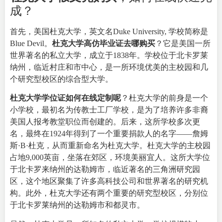
成？
首先，
美国杜克大学
，英文名Duke University, 学校简称是
Blue Devil。
杜克大学高仿毕业证去哪购买
？它是美国一所
世界著名的私立大学，成立于1838年。学校位于北卡罗莱
纳州，临近村庄和市中心，是一所环境优美的主校园和几
个研究型校区的综合型大学。
杜克大学学位证如何在线定制呢
？杜克大学的前身是一个
小学校，最初名为传教士工厂学校，是为了培养许多非裔
美国人报考教堂职位而创建的。后来，这所学校多次更
名，最终在1924年得到了一个重要捐款人的名字——詹姆
斯·B·杜克，从而重新命名为杜克大学。
杜克大学的主校园
占地9,000英亩，坐落在郊区，环境美丽宜人。这所大学位
于北卡罗来纳州的达勒姆市，临近著名的三角洲研究园
区，这个地区聚集了许多高科技公司和世界著名的研究机
构。此外，杜克大学还有两个重要的研究型校区，分别位
于北卡罗莱纳州的达勒姆市和都灵市。