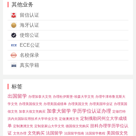
其他业务
留信认证
海牙认证
使馆公证
ECE公证
名校保录
真实学籍
标签
出国留学
办理加拿大文凭
办理杜伊斯堡-埃森大学文凭
办理牛津布鲁克斯大
学文凭
办理美国假文凭
办理美国成绩单
办理美国文凭
办理美国毕业证
办理英国
加拿大留学
学历学位认证办理
假文凭
加拿大假文凭购买
定做巴特
定制俄勒冈州立大学成绩
洪内夫国际应用技术大学毕业文凭
定做澳洲文凭
单
挂科办理学历学位认
定制澳洲文凭
定制皇家山大学文凭
德国假文凭购买
证
文凭购买
法国留学
美国假文凭
文凭办理
法国留学指南
法国留学教程