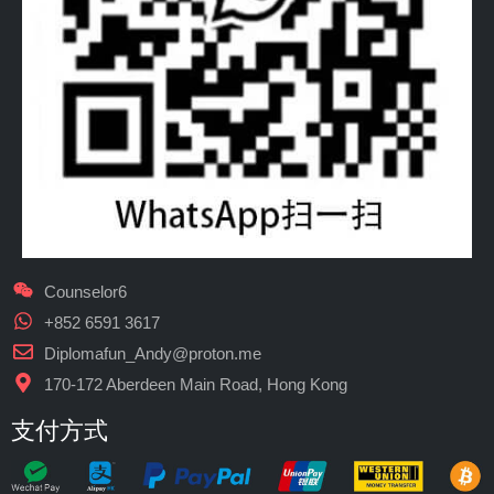
Counselor6
+852 6591 3617
Diplomafun_Andy@proton.me
170-172 Aberdeen Main Road, Hong Kong
支付方式