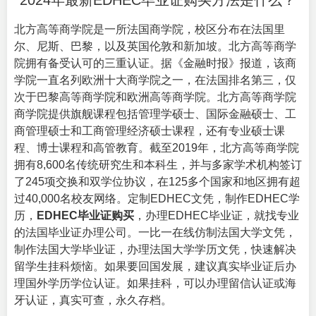
2024年最新EDHEC毕业证购买方法是什么？
北方高等商学院是一所法国商学院，校区分布在法国里
尔、尼斯、巴黎，以及英国伦敦和新加坡。北方高等商学
院拥有备受认可的三重认证。据《金融时报》报道，该商
学院一直名列欧洲十大商学院之一，在法国排名第三，仅
次于巴黎高等商学院和欧洲高等商学院。北方高等商学院
商学院提供旗舰课程包括管理学硕士、国际金融硕士、工
商管理硕士和工商管理经济硕士课程，还有专业硕士课
程、博士课程和高管教育。截至2019年，北方高等商学院
拥有8,600名传统研究生和本科生，并与多家学术机构签订
了245项交换和双学位协议，在125多个国家和地区拥有超
过40,000名校友网络。定制EDHEC文凭，制作EDHEC学
历，
EDHEC毕业证购买
，办理EDHEC毕业证，就找专业
的
法国毕业证办理
公司。一比一在线仿制法国大学文凭，
制作法国大学毕业证，办理法国大学学历文凭，快速解决
留学生挂科烦恼。如果要回国发展，建议真实毕业证后办
理国外学历学位认证。如果挂科，可以办理留信认证或海
牙认证，真实可查，永久存档。