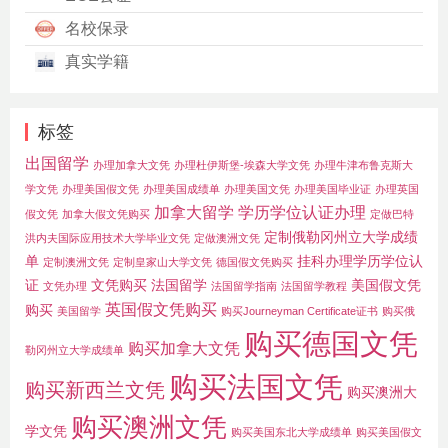
名校保录
真实学籍
标签
出国留学
办理加拿大文凭
办理杜伊斯堡-埃森大学文凭
办理牛津布鲁克斯大
学文凭
办理美国假文凭
办理美国成绩单
办理美国文凭
办理美国毕业证
办理英国
加拿大留学
学历学位认证办理
假文凭
加拿大假文凭购买
定做巴特
定制俄勒冈州立大学成绩
洪内夫国际应用技术大学毕业文凭
定做澳洲文凭
单
挂科办理学历学位认
定制澳洲文凭
定制皇家山大学文凭
德国假文凭购买
证
文凭购买
法国留学
美国假文凭
文凭办理
法国留学指南
法国留学教程
英国假文凭购买
购买
美国留学
购买Journeyman Certificate证书
购买俄
购买德国文凭
购买加拿大文凭
勒冈州立大学成绩单
购买法国文凭
购买新西兰文凭
购买澳洲大
购买澳洲文凭
学文凭
购买美国东北大学成绩单
购买美国假文