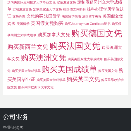
定制俄勒冈州立大学成绩
洪内夫国际应用技术大学毕业文凭
定做澳洲文凭
单
挂科办理学历学位认
定制澳洲文凭
定制皇家山大学文凭
德国假文凭购买
证
文凭购买
法国留学
美国假文凭
文凭办理
法国留学指南
法国留学教程
英国假文凭购买
购买
美国留学
购买Journeyman Certificate证书
购买俄
购买德国文凭
购买加拿大文凭
勒冈州立大学成绩单
购买法国文凭
购买新西兰文凭
购买澳洲大
购买澳洲文凭
学文凭
购买美国东北大学成绩单
购买美国假文
购买美国成绩单
购
凭
购买美国大学成绩单
购买美国文凭
购买英国文凭
买美国毕业证
购买英国大学成绩单
购买里昂政治学
院文凭
购买阿萨巴斯卡大学文凭
公司业务
毕业证购买