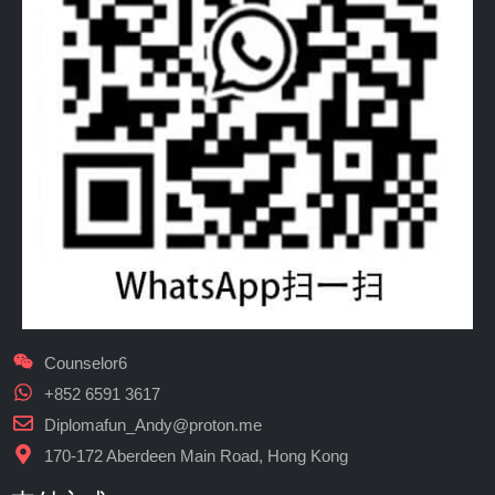
Counselor6
+852 6591 3617
Diplomafun_Andy@proton.me
170-172 Aberdeen Main Road, Hong Kong