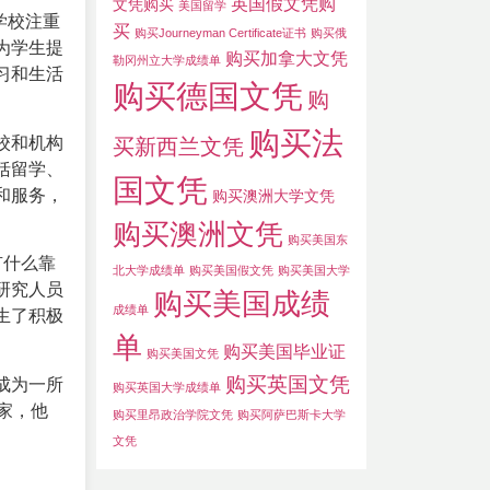
英国假文凭购
文凭购买
美国留学
学校注重
买
购买Journeyman Certificate证书
购买俄
为学生提
购买加拿大文凭
勒冈州立大学成绩单
习和生活
购买德国文凭
购
购买法
校和机构
买新西兰文凭
括留学、
国文凭
和服务，
购买澳洲大学文凭
购买澳洲文凭
购买美国东
有什么靠
北大学成绩单
购买美国假文凭
购买美国大学
研究人员
购买美国成绩
成绩单
生了积极
单
购买美国毕业证
购买美国文凭
购买英国文凭
成为一所
购买英国大学成绩单
家，他
购买里昂政治学院文凭
购买阿萨巴斯卡大学
文凭