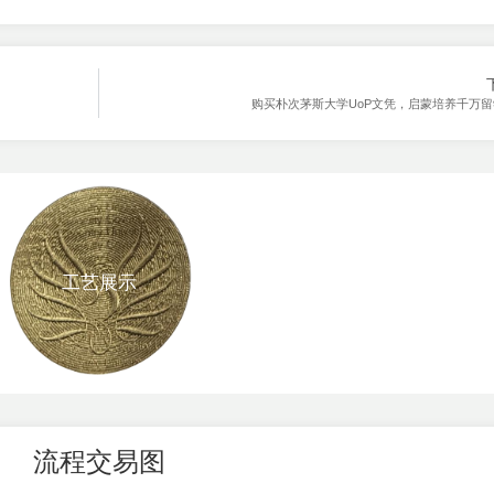
购买朴次茅斯大学UoP文凭，启蒙培养千万
工艺展示
流程交易图