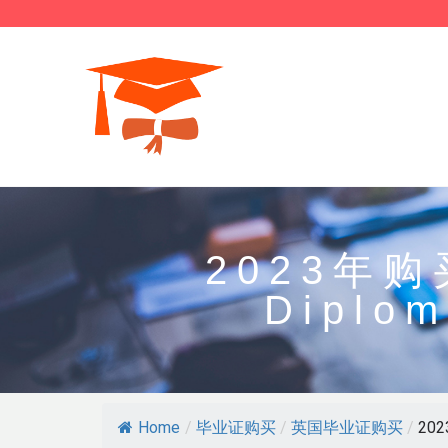
2023年
Dipl
Home
/
毕业证购买
/
英国毕业证购买
/
20