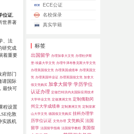
ECE公证
名校保录
学位证
,
所世界著
真实学籍
学、法
标签
的研究成
出国留学
演着重要
办理加拿大文凭
办理杜伊斯
堡-埃森大学文凭
办理牛津布鲁克斯大学文凭
办理美国假文凭
办理美国成绩单
办理美国文
政府部门
凭
办理美国毕业证
办理英国假文凭
加拿大
邀请国际
加拿大留学
学历学位
假文凭购买
，最快可
认证办理
定做巴特洪内夫国际应用技术
定制俄勒冈
大学毕业文凭
定做澳洲文凭
州立大学成绩单
课程设置
定制澳洲文凭
定制皇家
挂科办理学
SE伦敦
山大学文凭
德国假文凭购买
历学位认证
文凭购买
法国
种实践机
文凭办理
留学
美国假
法国留学指南
法国留学教程