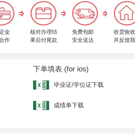
定金
核对办理结
免费包邮
收货验
合作
果后付尾款
安全送达
并反馈
下单填表 (for ios)
毕业证/学位证下载
成绩单下载