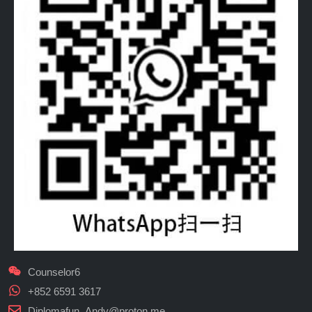
Counselor6
+852 6591 3617
Diplomafun_Andy@proton.me