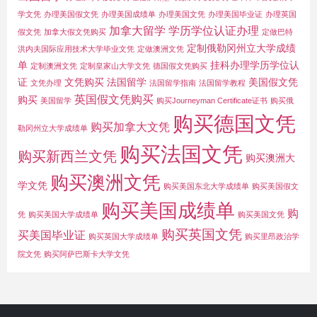
学文凭
办理美国假文凭
办理美国成绩单
办理美国文凭
办理美国毕业证
办理英国
加拿大留学
学历学位认证办理
假文凭
加拿大假文凭购买
定做巴特
定制俄勒冈州立大学成绩
洪内夫国际应用技术大学毕业文凭
定做澳洲文凭
单
挂科办理学历学位认
定制澳洲文凭
定制皇家山大学文凭
德国假文凭购买
证
文凭购买
法国留学
美国假文凭
文凭办理
法国留学指南
法国留学教程
英国假文凭购买
购买
美国留学
购买Journeyman Certificate证书
购买俄
购买德国文凭
购买加拿大文凭
勒冈州立大学成绩单
购买法国文凭
购买新西兰文凭
购买澳洲大
购买澳洲文凭
学文凭
购买美国东北大学成绩单
购买美国假文
购买美国成绩单
购
凭
购买美国大学成绩单
购买美国文凭
购买英国文凭
买美国毕业证
购买英国大学成绩单
购买里昂政治学
院文凭
购买阿萨巴斯卡大学文凭