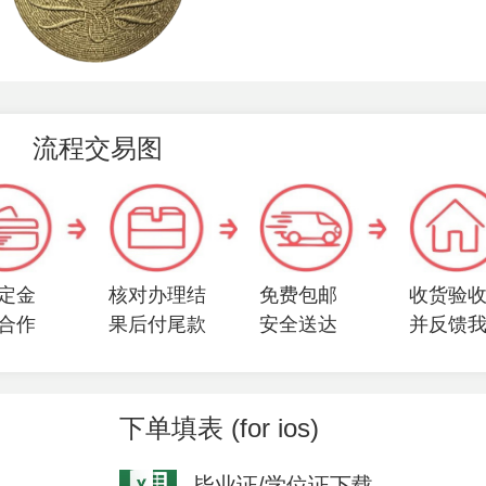
流程交易图
定金
核对办理结
免费包邮
收货验
合作
果后付尾款
安全送达
并反馈
下单填表 (for ios)
毕业证/学位证下载