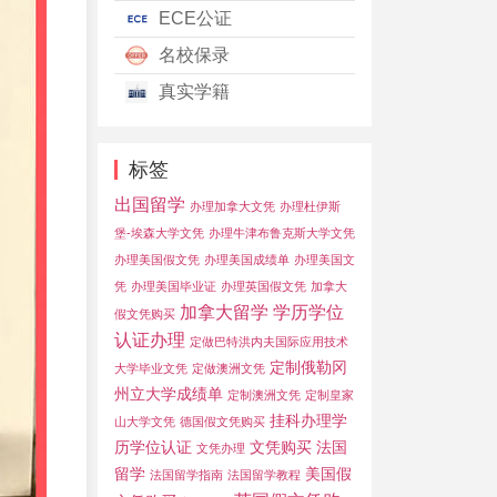
ECE公证
名校保录
真实学籍
标签
出国留学
办理加拿大文凭
办理杜伊斯
堡-埃森大学文凭
办理牛津布鲁克斯大学文凭
办理美国假文凭
办理美国成绩单
办理美国文
凭
办理美国毕业证
办理英国假文凭
加拿大
加拿大留学
学历学位
假文凭购买
认证办理
定做巴特洪内夫国际应用技术
定制俄勒冈
大学毕业文凭
定做澳洲文凭
州立大学成绩单
定制澳洲文凭
定制皇家
挂科办理学
山大学文凭
德国假文凭购买
历学位认证
文凭购买
法国
文凭办理
留学
美国假
法国留学指南
法国留学教程