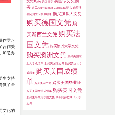
英国假文凭购
文凭购买
美国留学
买
购买Journeyman Certificate证书
购买俄
购买加拿大文凭
勒冈州立大学成绩单
购买德国文凭
购
购买法
买新西兰文凭
操作学习
国文凭
购买澳洲大学文凭
了合作关
，加急办
购买澳洲文凭
购买美国东
北大学成绩单
购买美国假文凭
购买美国大学
购买美国成绩
成绩单
学生支持
单
购买美国毕业证
购买美国文凭
提供了全
购买英国文凭
购买英国大学成绩单
购买里昂政治学院文凭
购买阿萨巴斯卡大学
文凭
同文化的