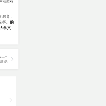
理密歇根
化教育，
选择。
购
大学文
下一个
只要1天