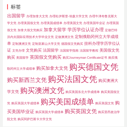
标签
出国留学
办理加拿大文凭
办理杜伊斯堡-埃森大学文凭
办理牛津布鲁克斯大
学文凭
办理美国假文凭
办理美国成绩单
办理美国文凭
办理美国毕业证
办理英国
加拿大留学
学历学位认证办理
假文凭
加拿大假文凭购买
定做巴特
定制俄勒冈州立大学成绩
洪内夫国际应用技术大学毕业文凭
定做澳洲文凭
单
挂科办理学历学位认
定制澳洲文凭
定制皇家山大学文凭
德国假文凭购买
证
文凭购买
法国留学
美国假文凭
文凭办理
法国留学指南
法国留学教程
英国假文凭购买
购买
美国留学
购买Journeyman Certificate证书
购买俄
购买德国文凭
购买加拿大文凭
勒冈州立大学成绩单
购买法国文凭
购买新西兰文凭
购买澳洲大
购买澳洲文凭
学文凭
购买美国东北大学成绩单
购买美国假文
购买美国成绩单
购
凭
购买美国大学成绩单
购买美国文凭
购买英国文凭
买美国毕业证
购买英国大学成绩单
购买里昂政治学
院文凭
购买阿萨巴斯卡大学文凭