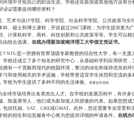
的环境中开拓自己的职业生涯。学校还在新加坡其他地方设有分
毕业证
需要提供哪些资料？
、艺术与设计学院、科学学院、社会科学学院、公共政策与全
本科、硕士和博士课程，开设超过200门课程，为学生提供更为
程、计算机科学、商科、科技创新和公共政策等等。学生可以根
自由组合选课。
在线办理新加坡南洋理工大学假文凭证书。
间？NTU是一所拥有世界顶级专家教授的综合性大学，有一支庞
。学校还成立了多个知名的研究中心，从基础科学到应用研究，
校拥有一个宽敞而现代的校园环境，整洁的绿化和保持优良的环
学习和使用相关的学术设施，学校带更适宜学生休憩和交流的多
，学校为学生提供了多种不同的生活体验。
查看合作流程
全球市场培养出各类杰出人才。在学校的发展历程中，有许多
诚、陈嘉庚等人，他们成为新加坡人民骄傲的代表。如果您想成为
包括托福、SAT、GRE或GMAT。此外，您还需要专业背景和
学校的招生和信息服务中心将为您提供详细的申请条件。
在线办