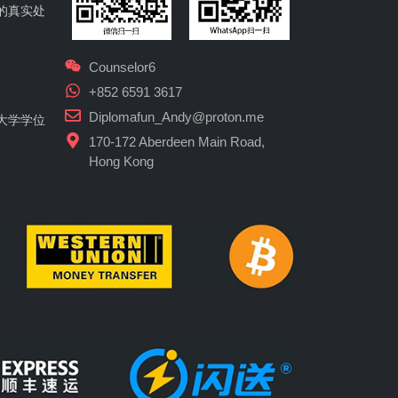
的真实处
Counselor6
+852 6591 3617
Diplomafun_Andy@proton.me
大学学位
170-172 Aberdeen Main Road,
Hong Kong