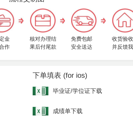
定金
核对办理结
免费包邮
收货验
合作
果后付尾款
安全送达
并反馈
下单填表 (for ios)
毕业证/学位证下载
成绩单下载