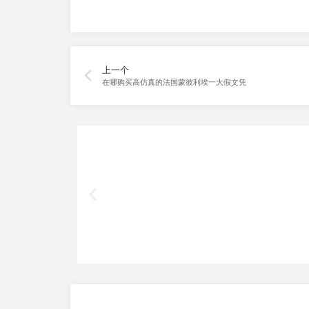
上一个
在哪购买高仿真的法国蒙彼利埃一大假文凭