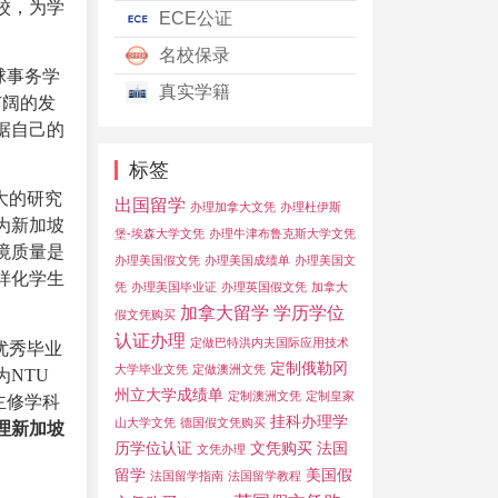
校，为学
ECE公证
名校保录
球事务学
真实学籍
广阔的发
据自己的
标签
大的研究
出国留学
办理加拿大文凭
办理杜伊斯
为新加坡
堡-埃森大学文凭
办理牛津布鲁克斯大学文凭
境质量是
办理美国假文凭
办理美国成绩单
办理美国文
样化学生
凭
办理美国毕业证
办理英国假文凭
加拿大
加拿大留学
学历学位
假文凭购买
认证办理
定做巴特洪内夫国际应用技术
优秀毕业
定制俄勒冈
大学毕业文凭
定做澳洲文凭
NTU
州立大学成绩单
定制澳洲文凭
定制皇家
主修学科
挂科办理学
山大学文凭
德国假文凭购买
理新加坡
历学位认证
文凭购买
法国
文凭办理
留学
美国假
法国留学指南
法国留学教程