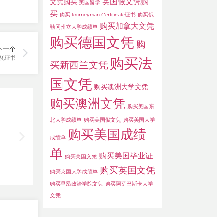
英国假文凭购
文凭购买
美国留学
买
购买Journeyman Certificate证书
购买俄
购买加拿大文凭
勒冈州立大学成绩单
购买德国文凭
购
下一个
凭证书
购买法
买新西兰文凭
国文凭
购买澳洲大学文凭
购买澳洲文凭
购买美国东
北大学成绩单
购买美国假文凭
购买美国大学
购买美国成绩
成绩单
单
购买美国毕业证
购买美国文凭
购买英国文凭
购买英国大学成绩单
购买里昂政治学院文凭
购买阿萨巴斯卡大学
文凭