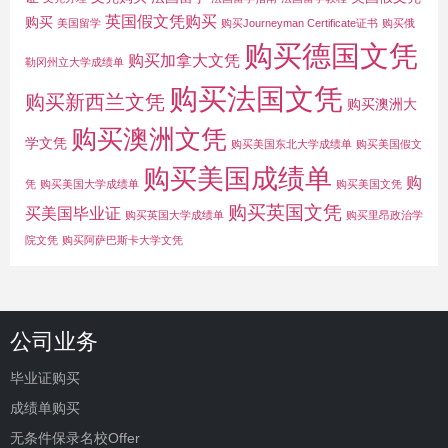
英国假文凭购买
购买
美国留学
购买Journeyman Certificate证书
购买俄
购买德国文凭
购买加拿大文凭
勒冈州立大学成绩单
购买法国文凭
购买新西兰文凭
购买澳洲大
购买澳洲文凭
学文凭
购买美国东北大学成绩单
购买美国假文
购买美国成绩单
购
凭
购买美国大学成绩单
购买美国文凭
购买英国文凭
买美国毕业证
购买英国大学成绩单
购买里昂政治学
院文凭
购买阿萨巴斯卡大学文凭
公司业务
毕业证购买
成绩单购买
无条件保录名校Offer