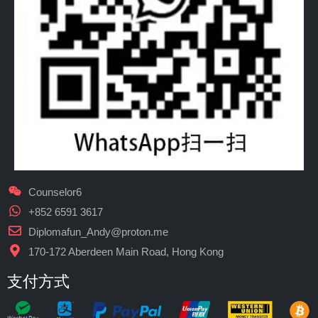
Counselor6
+852 6591 3617
Diplomafun_Andy@proton.me
170-172 Aberdeen Main Road, Hong Kong
支付方式