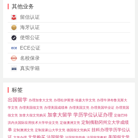
其他业务
留信认证
海牙认证
使馆公证
ECE公证
名校保录
真实学籍
标签
出国留学
办理加拿大文凭
办理杜伊斯堡-埃森大学文凭
办理牛津布鲁克斯大
学文凭
办理美国假文凭
办理美国成绩单
办理美国文凭
办理美国毕业证
办理英国
加拿大留学
学历学位认证办理
假文凭
加拿大假文凭购买
定做巴特
定制俄勒冈州立大学成绩
洪内夫国际应用技术大学毕业文凭
定做澳洲文凭
单
挂科办理学历学位认
定制澳洲文凭
定制皇家山大学文凭
德国假文凭购买
证
文凭购买
法国留学
美国假文凭
文凭办理
法国留学指南
法国留学教程