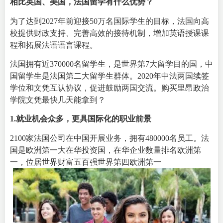
相比
英国
、
美国
，
法国
留学有什么优势？
为了达到2027年前迎接50万名国际学生的目标，法国向高
校提供财政
支持
、完善高效的接待机制，增加英语授课课
程和拓展法语语言课程。
法国拥有近370000名留学生，是世界第7大留学目的国，中
国留学生是法国第二大留学生群体。2020年中法两国续签
学位和文凭互认协议，促进鼓励两国交流。购买
里昂政治
学院文凭
最快几天能拿到？
1.
就业机会
众多，更具国际化的职业前景
2100家法国公司在中国开展业务，拥有480000名员工。法
国是欧洲第一大在华投资国，在华企业数量排名欧洲第
一，位居世界财富五百强世界第四欧洲第一