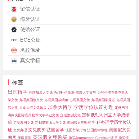
留信认证
海牙认证
使馆公证
ECE公证
名校保录
真实学籍
标签
出国留学
办理加拿大文凭
办理杜伊斯堡-埃森大学文凭
办理牛津布鲁克斯大
学文凭
办理美国假文凭
办理美国成绩单
办理美国文凭
办理美国毕业证
办理英国
加拿大留学
学历学位认证办理
假文凭
加拿大假文凭购买
定做巴特
定制俄勒冈州立大学成绩
洪内夫国际应用技术大学毕业文凭
定做澳洲文凭
单
挂科办理学历学位认
定制澳洲文凭
定制皇家山大学文凭
德国假文凭购买
证
文凭购买
法国留学
美国假文凭
文凭办理
法国留学指南
法国留学教程
英国假文凭购买
购买
美国留学
购买Journeyman Certificate证书
购买俄