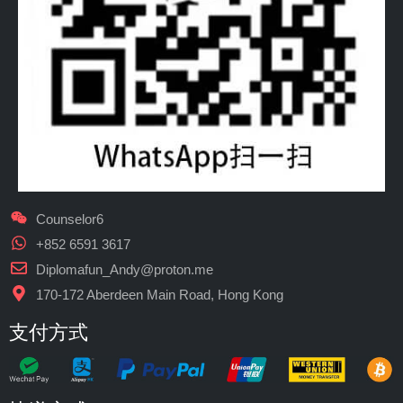
Counselor6
+852 6591 3617
Diplomafun_Andy@proton.me
170-172 Aberdeen Main Road, Hong Kong
支付方式