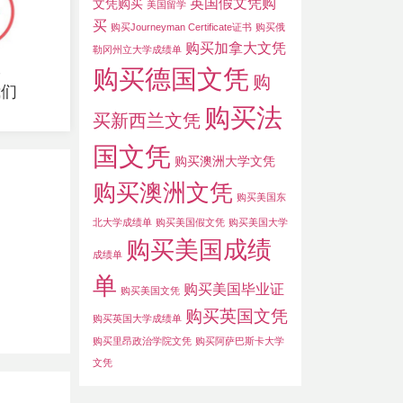
英国假文凭购
文凭购买
美国留学
买
购买Journeyman Certificate证书
购买俄
购买加拿大文凭
勒冈州立大学成绩单
收
购买德国文凭
购
我们
购买法
买新西兰文凭
国文凭
购买澳洲大学文凭
购买澳洲文凭
购买美国东
北大学成绩单
购买美国假文凭
购买美国大学
购买美国成绩
成绩单
单
购买美国毕业证
购买美国文凭
购买英国文凭
购买英国大学成绩单
购买里昂政治学院文凭
购买阿萨巴斯卡大学
文凭