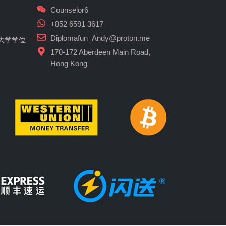
Counselor6
+852 6591 3617
Diplomafun_Andy@proton.me
大学学位
170-172 Aberdeen Main Road,
Hong Kong