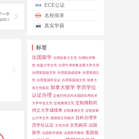
ECE公证
下一个
名校保录
议吗？
真实学籍
标签
出国留学
办理加拿大文凭
办理杜伊斯
堡-埃森大学文凭
办理牛津布鲁克斯大学文凭
办理美国假文凭
办理美国成绩单
办理美国文
凭
办理美国毕业证
办理英国假文凭
加拿大
加拿大留学
学历学位
假文凭购买
认证办理
定做巴特洪内夫国际应用技术
定制俄勒冈
大学毕业文凭
定做澳洲文凭
州立大学成绩单
定制澳洲文凭
定制皇家
挂科办理学
山大学文凭
德国假文凭购买
历学位认证
文凭购买
法国
文凭办理
留学
美国假
法国留学指南
法国留学教程