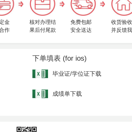
定金
核对办理结
免费包邮
收货验
合作
果后付尾款
安全送达
并反馈
下单填表 (for ios)
毕业证/学位证下载
成绩单下载