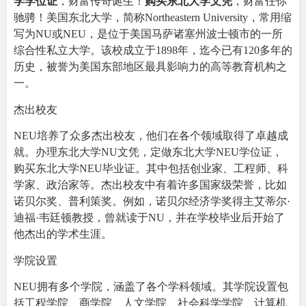
学学位证
，财富传奇诞生！
购买东北大学文凭
，财富任你
驰骋！美国东北大学，简称
Northeastern University
，常用缩
写为NU或NEU，是位于美国马萨诸塞州波士顿市的一所
综合性私立大学。该校成立于1898年，迄今已有120多年的
历史，被誉为美国东部地区最具影响力的高等教育机构之
一。
杰出校友
NEU培养了众多杰出校友，他们在各个领域取得了卓越成
就。办理东北大学NU文凭，定做东北大学NEU学位证，
购买东北大学NEU毕业证。其中包括创业家、工程师、科
学家、政治家等。杰出校友中有着许多国家级荣誉，比如
诺贝尔奖、普利策奖。例如，诺贝尔经济学奖得主艾蒂尔·
迪福·韦廷顿教授，曾就读于NU，并在学校毕业后开始了
他杰出的学术生涯。
学院设置
NEU拥有多个学院，涵盖了各个学科领域。其学院设置包
括工程学院、商学院、人文学院、社会科学学院、计算机