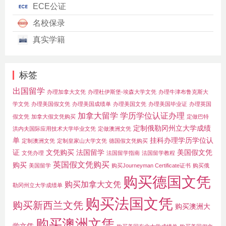
ECE公证
名校保录
真实学籍
标签
出国留学
办理加拿大文凭
办理杜伊斯堡-埃森大学文凭
办理牛津布鲁克斯大
学文凭
办理美国假文凭
办理美国成绩单
办理美国文凭
办理美国毕业证
办理英国
加拿大留学
学历学位认证办理
假文凭
加拿大假文凭购买
定做巴特
定制俄勒冈州立大学成绩
洪内夫国际应用技术大学毕业文凭
定做澳洲文凭
单
挂科办理学历学位认
定制澳洲文凭
定制皇家山大学文凭
德国假文凭购买
证
文凭购买
法国留学
美国假文凭
文凭办理
法国留学指南
法国留学教程
英国假文凭购买
购买
美国留学
购买Journeyman Certificate证书
购买俄
购买德国文凭
购买加拿大文凭
勒冈州立大学成绩单
购买法国文凭
购买新西兰文凭
购买澳洲大
购买澳洲文凭