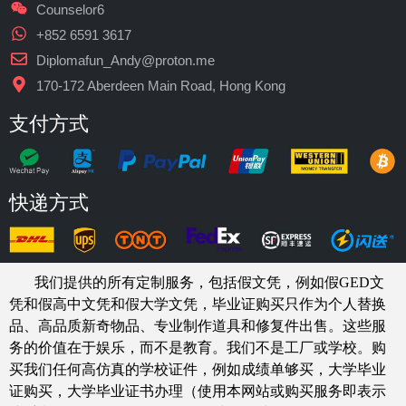
Counselor6
+852 6591 3617
Diplomafun_Andy@proton.me
170-172 Aberdeen Main Road, Hong Kong
支付方式
快递方式
我们提供的所有定制服务，包括假文凭，例如假GED文
凭和假高中文凭和假大学文凭，
毕业证购买
只作为个人替换
品、高品质新奇物品、专业制作道具和修复件出售。这些服
务的价值在于娱乐，而不是教育。我们不是工厂或学校。购
买我们任何高仿真的
学校
证件，例如
成绩单够买
，大学毕业
证购买，大学毕业证书办理（使用本网站或购买服务即表示