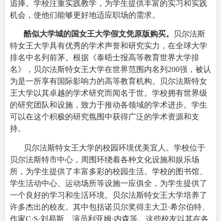
追捧。学校注重实践教学，为学生提供丰富的实习和实践
机会，使他们能够更好地适应职场的需求。
酷似大学城的国女王大学假文凭原版购买。
贝尔法斯
特女王大学具有优秀的学术声誉和研究实力，在全球大学
排名中名列前茅。根据《泰晤士报高等教育世界大学排
名》，贝尔法斯特女王大学在世界范围内名列200强，被认
为是一所享有国际影响力的高等教育机构。
贝尔法斯特女
王大学以其卓越的学术研究而闻名于世。学校拥有世界级
的研究团队和设施，致力于推动各领域的学术进步。学生
可以在这个积极的研究氛围中获得广泛的学术资源和支
持。
贝尔法斯特女王大学的校园环境优美宜人。学校位于
贝尔法斯特市中心，周围环绕着各种文化设施和娱乐场
所，为学生提供了丰富多彩的校园生活。学校的图书馆、
学生活动中心、运动场所等设施一应俱全，为学生提供了
一个良好的学习和生活环境。
贝尔法斯特女王大学培养了
许多杰出的校友。其中包括诺贝尔奖得主大卫·希尔伯特、
作家C·S·刘易斯、演员利亚姆·内森等。这些校友以其在各