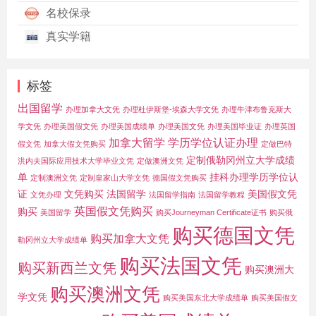
名校保录
真实学籍
标签
出国留学
办理加拿大文凭
办理杜伊斯堡-埃森大学文凭
办理牛津布鲁克斯大
学文凭
办理美国假文凭
办理美国成绩单
办理美国文凭
办理美国毕业证
办理英国
加拿大留学
学历学位认证办理
假文凭
加拿大假文凭购买
定做巴特
定制俄勒冈州立大学成绩
洪内夫国际应用技术大学毕业文凭
定做澳洲文凭
单
挂科办理学历学位认
定制澳洲文凭
定制皇家山大学文凭
德国假文凭购买
证
文凭购买
法国留学
美国假文凭
文凭办理
法国留学指南
法国留学教程
英国假文凭购买
购买
美国留学
购买Journeyman Certificate证书
购买俄
购买德国文凭
购买加拿大文凭
勒冈州立大学成绩单
购买法国文凭
购买新西兰文凭
购买澳洲大
购买澳洲文凭
学文凭
购买美国东北大学成绩单
购买美国假文