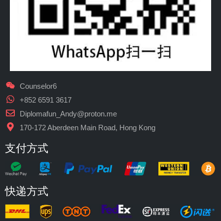
Counselor6
+852 6591 3617
Diplomafun_Andy@proton.me
170-172 Aberdeen Main Road, Hong Kong
支付方式
快递方式