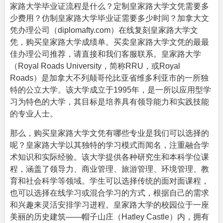
家路大学毕业证流程是什么？定制皇家路大学文凭需要多
少费用？仿制皇家路大学毕业证需要多少时间？加拿大文
凭办理公司（diplomafty.com）在线复刻皇家路大学文
凭，购买皇家路大学成绩单。买卖皇家路大学文凭的最最
佳办理公司推荐，请直接和我们客服联系。皇家路大学
（
Royal Roads University
，简称RRU，或Royal
Roads）是加拿大不列颠哥伦比亚省维多利亚市的一所独
特的公立大学。该大学成立于1995年，是一所以应用型学
习为特色的大学，其目标是培养具有领导能力和实践技能
的专业人士。
那么，购买皇家路大学文凭有哪些专业是我们可以选择的
呢？皇家路大学以其独特的学习模式而闻名，注重融合学
术知识和实际经验。该大学提供各种研究生和本科学位课
程，涵盖了领导力、商业管理、旅游管理、环境管理、教
育和社会科学等领域。学生可以选择传统的面对面课程，
也可以选择在线学习或混合学习的方式，根据自己的需求
和兴趣来灵活安排学习进程。皇家路大学的校园位于一座
美丽的历史建筑——帽子山庄（Hatley Castle）内，拥有