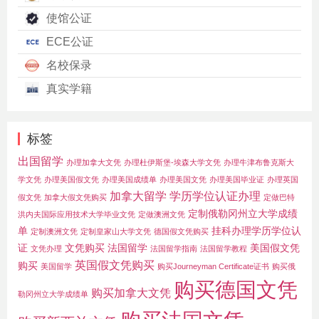
使馆公证
ECE公证
名校保录
真实学籍
标签
出国留学
办理加拿大文凭
办理杜伊斯堡-埃森大学文凭
办理牛津布鲁克斯大
学文凭
办理美国假文凭
办理美国成绩单
办理美国文凭
办理美国毕业证
办理英国
加拿大留学
学历学位认证办理
假文凭
加拿大假文凭购买
定做巴特
定制俄勒冈州立大学成绩
洪内夫国际应用技术大学毕业文凭
定做澳洲文凭
单
挂科办理学历学位认
定制澳洲文凭
定制皇家山大学文凭
德国假文凭购买
证
文凭购买
法国留学
美国假文凭
文凭办理
法国留学指南
法国留学教程
英国假文凭购买
购买
美国留学
购买Journeyman Certificate证书
购买俄
购买德国文凭
购买加拿大文凭
勒冈州立大学成绩单