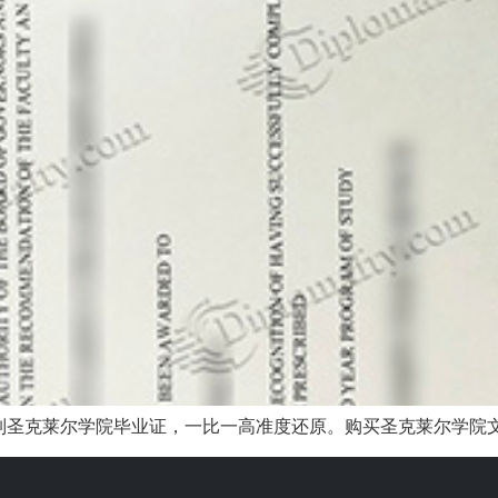
圣克莱尔学院毕业证，一比一高准度还原。购买圣克莱尔学院文凭