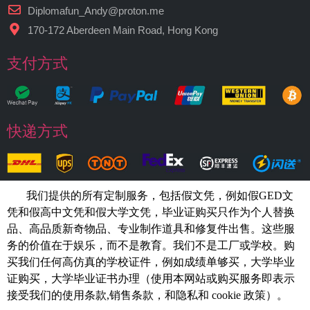
Diplomafun_Andy@proton.me
170-172 Aberdeen Main Road, Hong Kong
支付方式
快递方式
我们提供的所有定制服务，包括假文凭，例如假GED文
凭和假高中文凭和假大学文凭，
毕业证购买
只作为个人替换
品、高品质新奇物品、专业制作道具和修复件出售。这些服
务的价值在于娱乐，而不是教育。我们不是工厂或学校。购
买我们任何高仿真的
学校
证件，例如
成绩单够买
，大学毕业
证购买，大学毕业证书办理（使用本网站或购买服务即表示
接受我们的使用条款,销售条款，和隐私和 cookie 政策）。