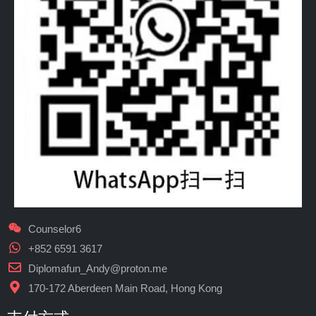
Counselor6
+852 6591 3617
Diplomafun_Andy@proton.me
170-172 Aberdeen Main Road, Hong Kong