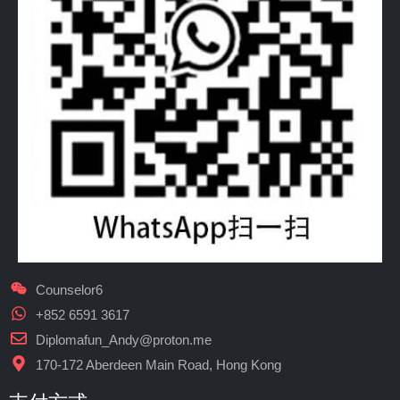
Counselor6
+852 6591 3617
Diplomafun_Andy@proton.me
170-172 Aberdeen Main Road, Hong Kong