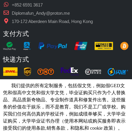
+852 6591 3617
Diplomafun_Andy@proton.me
170-172 Aberdeen Main Road, Hong Kong
支付方式
快递方式
我们提供的所有定制服务，包括假文凭，例如假GED文
凭和假高中文凭和假大学文凭，
毕业证购买
只作为个人替换
品、高品质新奇物品、专业制作道具和修复件出售。这些服
务的价值在于娱乐，而不是教育。我们不是工厂或学校。购
买我们任何高仿真的
学校
证件，例如
成绩单够买
，大学毕业
证购买，大学毕业证书办理（使用本网站或购买服务即表示
接受我们的使用条款,销售条款，和隐私和 cookie 政策）。