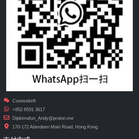
Counselor6
+852 6591 3617
Diplomafun_Andy@proton.me
170-172 Aberdeen Main Road, Hong Kong