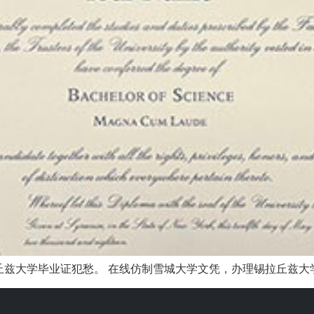
兹大学毕业证犯愁。 在线仿制雪城大学文凭，办理锡拉丘兹大学毕