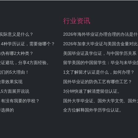
行业资讯
实际意义是什么？
2026年海外毕业证办理合理的办法是
何避坑？
，4种学历认证，需要做哪个？
2026年加拿大毕业证与美国含金量对比
伪有哪2大种类？
美国毕业证及学位证，与中国学历关系
业证避坑，分享4方面经验。
留学美国的中国留学生：毕业与未毕业
境及建议
们的5大理由！
1文了解留才认证是什么，如何办理？
徽章效果实现
国外毕业证的防伪工艺有哪些工艺？
5方面展开说说
3分钟快速了解清楚留信认证。
，有没有我要的学校？
国外大学毕业证、国外大学文凭、国外
证的区别。
样选择的
全方位解释国外学历学位认证。