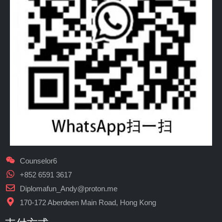
Counselor6
+852 6591 3617
Diplomafun_Andy@proton.me
170-172 Aberdeen Main Road, Hong Kong